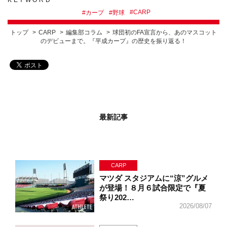
#
CARP
#
カープ
#
野球
トップ
CARP
編集部コラム
球団初のFA宣言から、あのマスコット
のデビューまで。『平成カープ』の歴史を振り返る！
最新記事
CARP
マツダ スタジアムに“涼”グルメ
が登場！８月６試合限定で『夏
祭り202…
2026/08/07