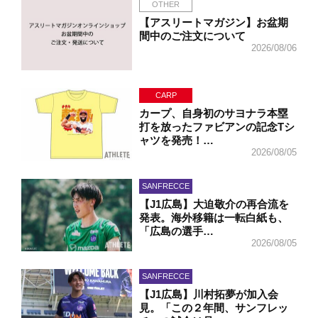
OTHER
【アスリートマガジン】お盆期
間中のご注文について
2026/08/06
CARP
カープ、自身初のサヨナラ本塁
打を放ったファビアンの記念Tシ
ャツを発売！…
2026/08/05
SANFRECCE
【J1広島】大迫敬介の再合流を
発表。海外移籍は一転白紙も、
「広島の選手…
2026/08/05
SANFRECCE
【J1広島】川村拓夢が加入会
見。「この２年間、サンフレッ