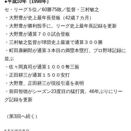
●
平成10年（1998年）
セ・リーグ５位／60勝75敗／監督・三村敏之
・大野豊が史上最年長登板（42歳７カ月）
・大野豊が勝利投手に。リーグ史上最年長記録を更新
・大野豊が通算７００試合登板
・三村敏之監督が球団史上最速で通算３００勝
・町田康嗣郎が通算３本目の満塁本塁打。プロ野球記録に
並ぶ
・佐々岡真司が通算１０００奪三振
・正田耕三が通算１５００安打
・大野豊、正田耕三が現役引退を表明
・前田智徳がシーズン23度目の猛打賞。46年ぶりにリー
グ記録を更新
（第3回へ続く）
KEYWORD