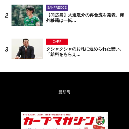
SANFRECCE
【J1広島】大迫敬介の再合流を発表。海
外移籍は一転…
CARP
クシャクシャのお札に込められた想い。
「給料をもらえ…
最新号