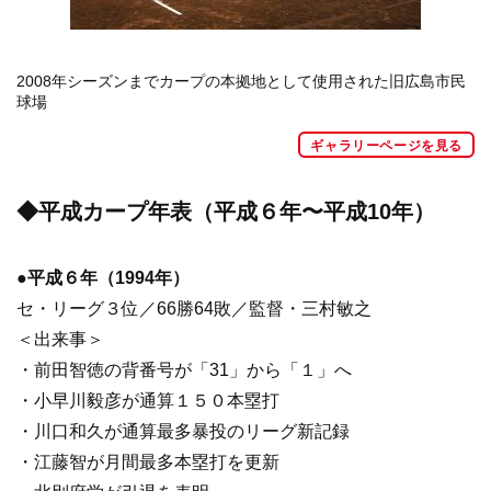
2008年シーズンまでカープの本拠地として使用された旧広島市民
球場
ギャラリーページを見る
◆平成カープ年表（平成６年〜平成10年）
●平成６年（1994年）
セ・リーグ３位／66勝64敗／監督・三村敏之
＜出来事＞
・前田智徳の背番号が「31」から「１」へ
・小早川毅彦が通算１５０本塁打
・川口和久が通算最多暴投のリーグ新記録
・江藤智が月間最多本塁打を更新