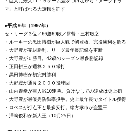
・巨人に最大11・５ゲーム差をつけながら「メークドラ
マ」と呼ばれる大逆転を許す
●
平成９年（1997年）
セ・リーグ３位／66勝69敗／監督・三村敏之
・ルーキーの黒田博樹が巨人戦で初登板。完投勝利を飾る
・大野豊が完封勝利。リーグ最年長記録を更新
・大野豊が５勝目。42歳のシーズン最多勝記録
・正田耕三が通算２５０犠打
・黒田博樹が初完封勝利
・大野豊が通算２０００投球回
・山内泰幸が巨人戦10連勝。負けなしでの達成は史上初
・大野豊が最優秀防御率投手。史上最年長でタイトル獲得
・ロペスが打点王と最多安打。緒方孝市が盗塁王
・澤﨑俊和が新人王（10月25日）