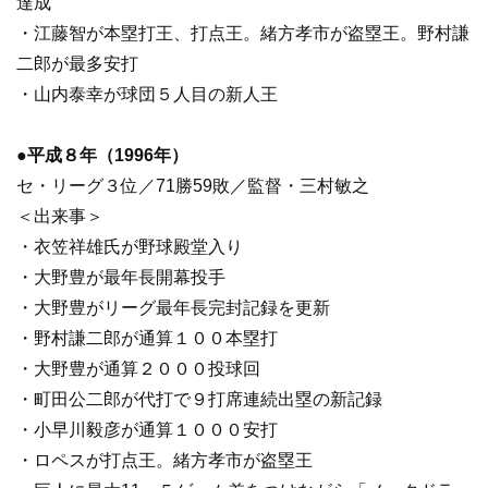
達成
・江藤智が本塁打王、打点王。緒方孝市が盗塁王。野村謙
二郎が最多安打
・山内泰幸が球団５人目の新人王
●
平成８年（1996年）
セ・リーグ３位／71勝59敗／監督・三村敏之
＜出来事＞
・衣笠祥雄氏が野球殿堂入り
・大野豊が最年長開幕投手
・大野豊がリーグ最年長完封記録を更新
・野村謙二郎が通算１００本塁打
・大野豊が通算２０００投球回
・町田公二郎が代打で９打席連続出塁の新記録
・小早川毅彦が通算１０００安打
・ロペスが打点王。緒方孝市が盗塁王