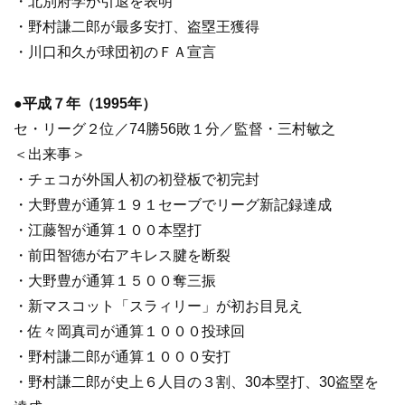
・北別府学が引退を表明
・野村謙二郎が最多安打、盗塁王獲得
・川口和久が球団初のＦＡ宣言
●平成７年（1995年）
セ・リーグ２位／74勝56敗１分／監督・三村敏之
＜出来事＞
・チェコが外国人初の初登板で初完封
・大野豊が通算１９１セーブでリーグ新記録達成
・江藤智が通算１００本塁打
・前田智徳が右アキレス腱を断裂
・大野豊が通算１５００奪三振
・新マスコット「スラィリー」が初お目見え
・佐々岡真司が通算１０００投球回
・野村謙二郎が通算１０００安打
・野村謙二郎が史上６人目の３割、30本塁打、30盗塁を