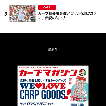
CARP
カープ初優勝を決定づけた伝説の3ラ
ン。伝説の助っ人…
最新号