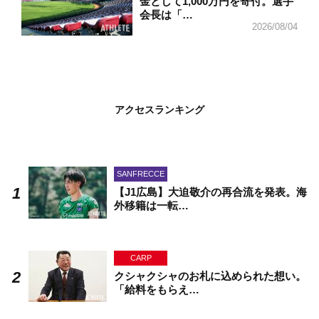
金として1,000万円を寄付。選手
会長は「…
2026/08/04
アクセスランキング
SANFRECCE
【J1広島】大迫敬介の再合流を発表。海
外移籍は一転…
CARP
クシャクシャのお札に込められた想い。
「給料をもらえ…