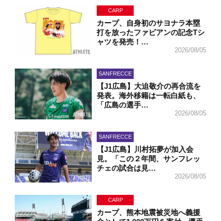
CARP
カープ、自身初のサヨナラ本塁
打を放ったファビアンの記念Tシ
ャツを発売！…
2026/08/05
SANFRECCE
【J1広島】大迫敬介の再合流を
発表。海外移籍は一転白紙も、
「広島の選手…
2026/08/05
SANFRECCE
【J1広島】川村拓夢が加入会
見。「この２年間、サンフレッ
チェの試合は見…
2026/08/05
CARP
カープ、熊本地震被災地へ義援