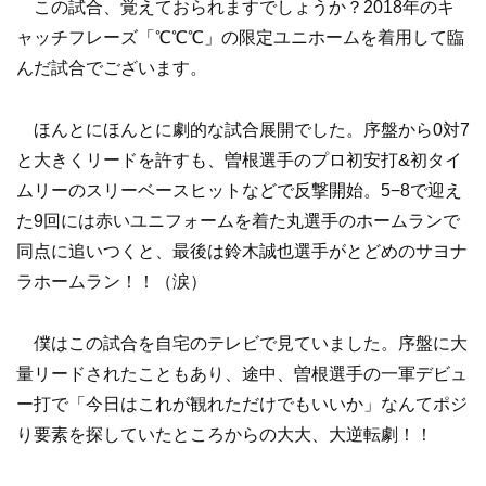
この試合、覚えておられますでしょうか？2018年のキ
ャッチフレーズ「℃℃℃」の限定ユニホームを着用して臨
んだ試合でございます。
ほんとにほんとに劇的な試合展開でした。序盤から0対7
と大きくリードを許すも、曽根選手のプロ初安打&初タイ
ムリーのスリーベースヒットなどで反撃開始。5−8で迎え
た9回には赤いユニフォームを着た丸選手のホームランで
同点に追いつくと、最後は鈴木誠也選手がとどめのサヨナ
ラホームラン！！（涙）
僕はこの試合を自宅のテレビで見ていました。序盤に大
量リードされたこともあり、途中、曽根選手の一軍デビュ
ー打で「今日はこれが観れただけでもいいか」なんてポジ
り要素を探していたところからの大大、大逆転劇！！