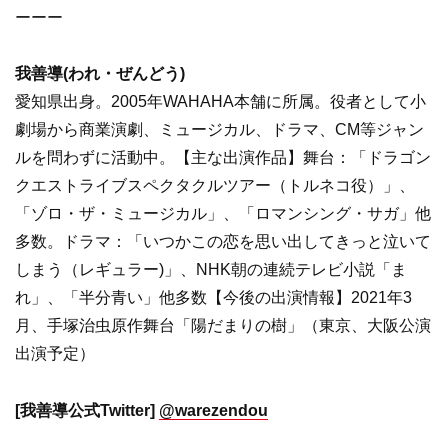
ーーー
我善導(われ・ぜんどう)
愛知県出身。2005年WAHAHA本舗に所属。役者として小
劇場から商業演劇、ミュージカル、ドラマ、CM等ジャン
ルを問わずに活動中。【主な出演作品】舞台：「ドラゴン
クエストライブスペクタクルツアー（トルネコ役）」、
「ゾロ・ザ・ミュージカル」、「ロマンシング・サガ」他
多数。ドラマ：「いつかこの恋を思い出してきっと泣いて
しまう（レギュラー)」、NHK朝の連続テレビ小説「ま
れ」、「半分青い」他多数【今後の出演情報】2021年3
月、手塚治虫原作舞台「陽だまりの樹」（東京、大阪公演
出演予定）
[我善導公式Twitter]
@warezendou