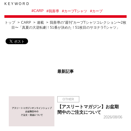
KEYWORD
#
CARP
#
我善導
#
カープTシャツ
#
カープ
トップ
CARP
連載
我善導の“週刊”カープTシャツコレクション〜2枚
目〜「真夏の大逆転劇！51番が決めた！51枚目のサヨナラTシャツ」
最新記事
OTHER
【アスリートマガジン】お盆期
間中のご注文について
2026/08/06