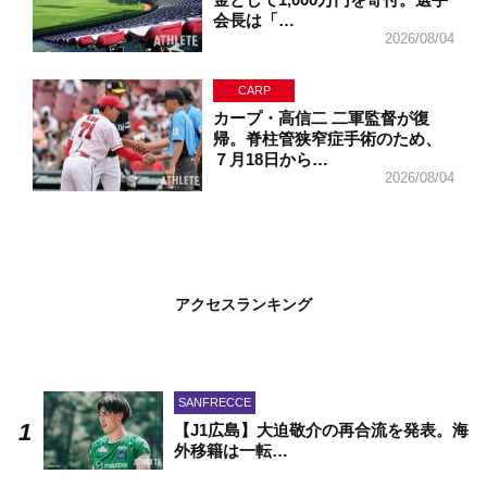
会長は「…
2026/08/04
CARP
カープ・高信二 二軍監督が復
帰。脊柱管狭窄症手術のため、
７月18日から…
2026/08/04
アクセスランキング
SANFRECCE
【J1広島】大迫敬介の再合流を発表。海
外移籍は一転…