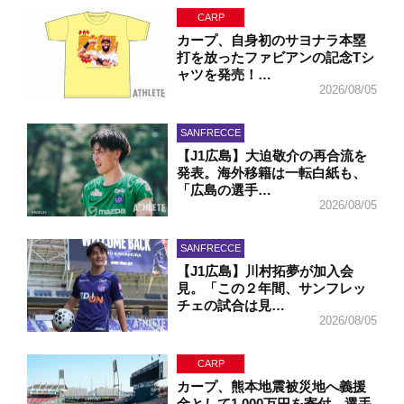
CARP
カープ、自身初のサヨナラ本塁
打を放ったファビアンの記念Tシ
ャツを発売！…
2026/08/05
SANFRECCE
【J1広島】大迫敬介の再合流を
発表。海外移籍は一転白紙も、
「広島の選手…
2026/08/05
SANFRECCE
【J1広島】川村拓夢が加入会
見。「この２年間、サンフレッ
チェの試合は見…
2026/08/05
CARP
カープ、熊本地震被災地へ義援
金として1,000万円を寄付。選手