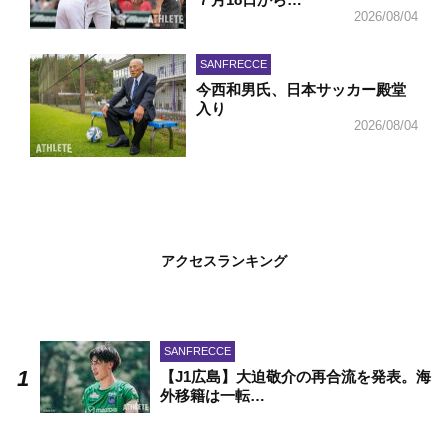
2026/08/04
SANFRECCE
今西和男氏、日本サッカー殿堂
入り
2026/08/04
アクセスランキング
SANFRECCE
【J1広島】大迫敬介の再合流を発表。海
外移籍は一転…