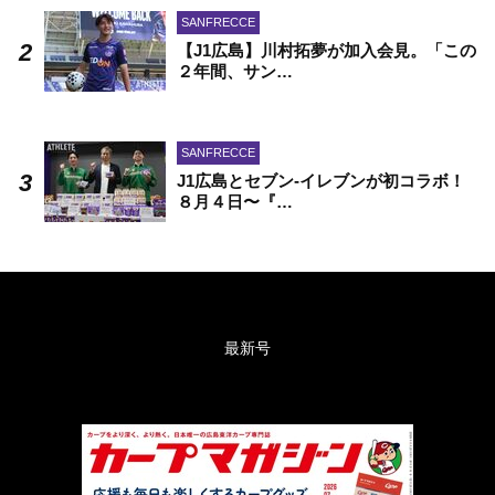
SANFRECCE
【J1広島】川村拓夢が加入会見。「この
２年間、サン…
SANFRECCE
J1広島とセブン-イレブンが初コラボ！
８月４日〜『…
最新号