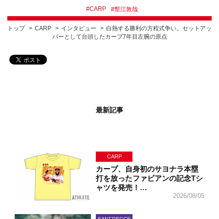
#
CARP
#
塹江敦哉
トップ
CARP
インタビュー
白熱する勝利の方程式争い。セットアッ
パーとして台頭したカープ7年目左腕の原点
最新記事
CARP
カープ、自身初のサヨナラ本塁
打を放ったファビアンの記念Tシ
ャツを発売！…
2026/08/05