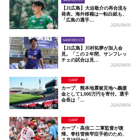
SANFRECCE
【J1広島】大迫敬介の再合流を
発表。海外移籍は一転白紙も、
「広島の選手…
2026/08/05
SANFRECCE
【J1広島】川村拓夢が加入会
見。「この２年間、サンフレッ
チェの試合は見…
2026/08/05
CARP
カープ、熊本地震被災地へ義援
金として1,000万円を寄付。選手
会長は「…
2026/08/04
CARP
カープ・高信二 二軍監督が復
帰。脊柱管狭窄症手術のため、
７月18日から…