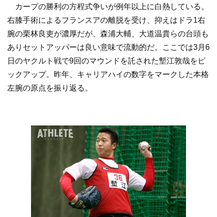
カープの勝利の方程式争いが例年以上に白熱している。
右膝手術によるフランスアの離脱を受け、抑えはドラ1右
腕の栗林良吏が濃厚だが、森浦大輔、大道温貴らの台頭も
ありセットアッパーは良い意味で流動的だ。ここでは3月6
日のヤクルト戦で9回のマウンドを託された塹江敦哉をピ
ックアップ。昨年、キャリアハイの数字をマークした本格
左腕の原点を振り返る。