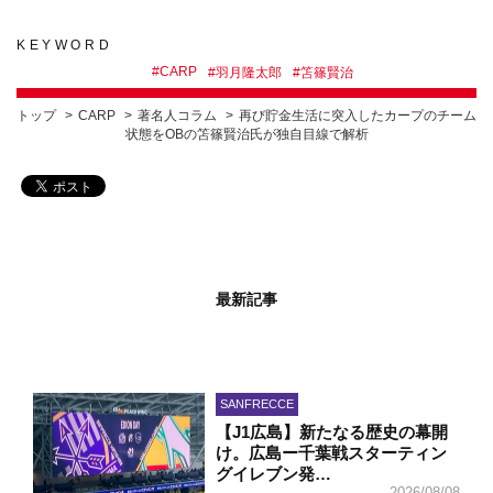
KEYWORD
#
CARP
#
羽月隆太郎
#
笘篠賢治
トップ
CARP
著名人コラム
再び貯金生活に突入したカープのチーム
状態をOBの笘篠賢治氏が独自目線で解析
最新記事
SANFRECCE
【J1広島】新たなる歴史の幕開
け。広島ー千葉戦スターティン
グイレブン発…
2026/08/08