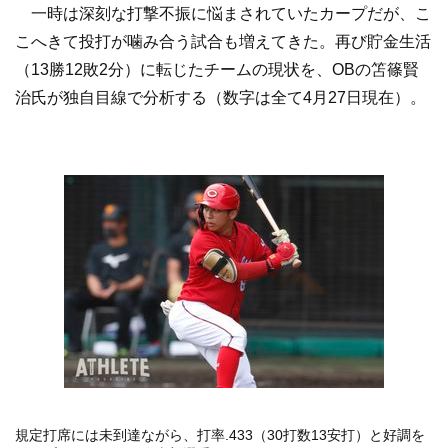
一時は深刻な打撃不振に悩まされていたカープだが、こ
こへきて投打が噛み合う試合も増えてきた。再び貯金生活
（13勝12敗2分）に転じたチームの現状を、OBの笘篠賢
治氏が独自目線で分析する（数字は全て4月27日現在）。
規定打席には未到達ながら、打率.433（30打数13安打）と好調を