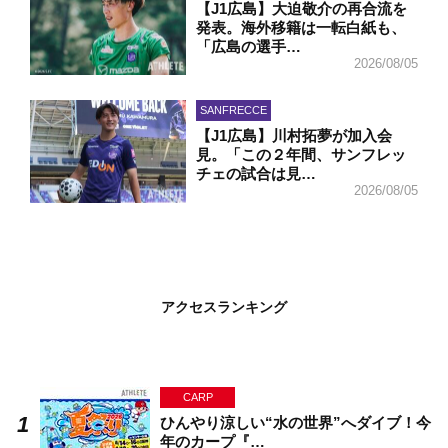
【J1広島】大迫敬介の再合流を
発表。海外移籍は一転白紙も、
「広島の選手…
2026/08/05
SANFRECCE
【J1広島】川村拓夢が加入会
見。「この２年間、サンフレッ
チェの試合は見…
2026/08/05
アクセスランキング
CARP
ひんやり涼しい“水の世界”へダイブ！今
年のカープ『…