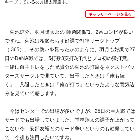
キープしている羽月隆太郎選手。
ギャラリーページを見る
菊池涼介、羽月隆太郎の“師弟関係”1、2番コンビが良い
ですね。菊池は相変わらず好調で打率リーグトップ
（.365）。その勢いを貰ったかのように、羽月も好調で27
日のDeNA戦では、5打数3安打3打点とプロ初の猛打賞。
一緒に自主トレをした兄貴分の菊池の打席をネクストバッ
ターズサークルで見ていて、出塁したときは「俺も続
く」、凡退したときは「俺が打つ」といったような意気込
みを見ていて感じます。
今はセンターでの出場が多いですが、25日の巨人戦では
サードでも出場していました。堂林翔太の調子が上がって
こない今、安部友裕とのサード争いというのも勃発してい
て、今後も注目したいですね。