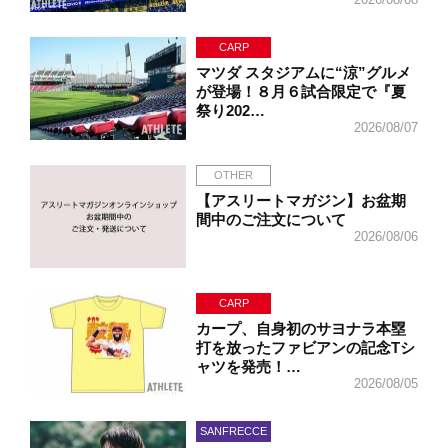
CARP
マツダ スタジアムに“涼”グルメ
が登場！８月６試合限定で『夏
祭り202…
2026/08/07
OTHER
【アスリートマガジン】お盆期
間中のご注文について
2026/08/06
CARP
カープ、自身初のサヨナラ本塁
打を放ったファビアンの記念Tシ
ャツを発売！…
2026/08/05
SANFRECCE