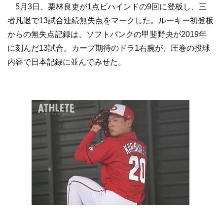
5月3日、栗林良吏が1点ビハインドの9回に登板し、三
者凡退で13試合連続無失点をマークした。ルーキー初登板
からの無失点記録は、ソフトバンクの甲斐野央が2019年
に刻んだ13試合。カープ期待のドラ1右腕が、圧巻の投球
内容で日本記録に並んでみせた。