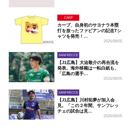
CARP
カープ、自身初のサヨナラ本塁
打を放ったファビアンの記念Tシ
ャツを発売！…
2026/08/05
SANFRECCE
【J1広島】大迫敬介の再合流を
発表。海外移籍は一転白紙も、
「広島の選手…
2026/08/05
SANFRECCE
【J1広島】川村拓夢が加入会
見。「この２年間、サンフレッ
チェの試合は見…
2026/08/05