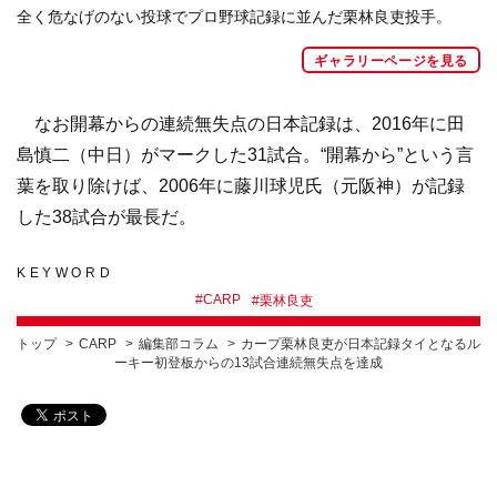
全く危なげのない投球でプロ野球記録に並んだ栗林良吏投手。
ギャラリーページを見る
なお開幕からの連続無失点の日本記録は、2016年に田
島慎二（中日）がマークした31試合。“開幕から”という言
葉を取り除けば、2006年に藤川球児氏（元阪神）が記録
した38試合が最長だ。
KEYWORD
#
CARP
#
栗林良吏
トップ
CARP
編集部コラム
カープ栗林良吏が日本記録タイとなるル
ーキー初登板からの13試合連続無失点を達成