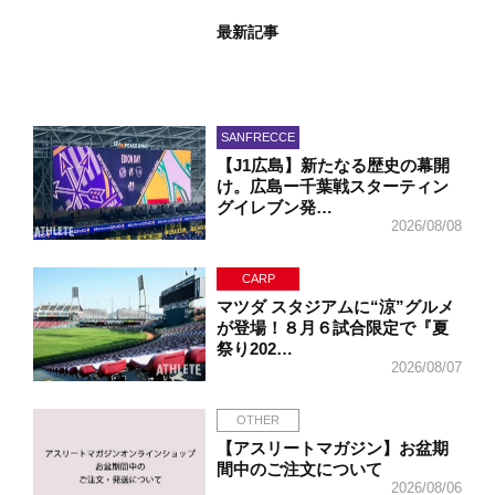
最新記事
SANFRECCE
【J1広島】新たなる歴史の幕開
け。広島ー千葉戦スターティン
グイレブン発…
2026/08/08
CARP
マツダ スタジアムに“涼”グルメ
が登場！８月６試合限定で『夏
祭り202…
2026/08/07
OTHER
【アスリートマガジン】お盆期
間中のご注文について
2026/08/06