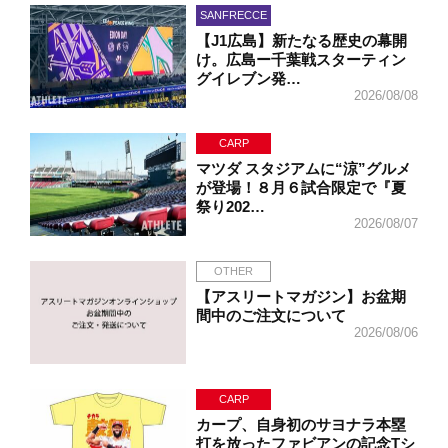
SANFRECCE
【J1広島】新たなる歴史の幕開
け。広島ー千葉戦スターティン
グイレブン発…
2026/08/08
CARP
マツダ スタジアムに“涼”グルメ
が登場！８月６試合限定で『夏
祭り202…
2026/08/07
OTHER
【アスリートマガジン】お盆期
間中のご注文について
2026/08/06
CARP
カープ、自身初のサヨナラ本塁
打を放ったファビアンの記念Tシ