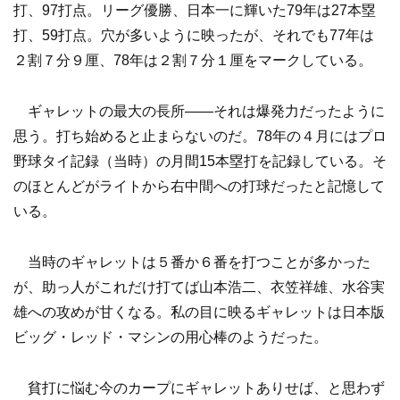
打、97打点。リーグ優勝、日本一に輝いた79年は27本塁
打、59打点。穴が多いように映ったが、それでも77年は
２割７分９厘、78年は２割７分１厘をマークしている。
ギャレットの最大の長所――それは爆発力だったように
思う。打ち始めると止まらないのだ。78年の４月にはプロ
野球タイ記録（当時）の月間15本塁打を記録している。そ
のほとんどがライトから右中間への打球だったと記憶して
いる。
当時のギャレットは５番か６番を打つことが多かった
が、助っ人がこれだけ打てば山本浩二、衣笠祥雄、水谷実
雄への攻めが甘くなる。私の目に映るギャレットは日本版
ビッグ・レッド・マシンの用心棒のようだった。
貧打に悩む今のカープにギャレットありせば、と思わず