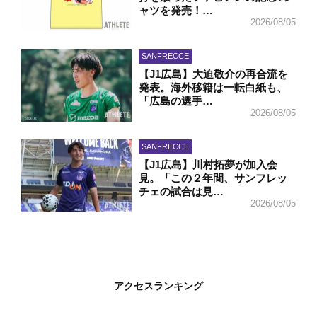
ャツを発売！…
2026/08/05
SANFRECCE
【J1広島】大迫敬介の再合流を
発表。海外移籍は一転白紙も、
「広島の選手…
2026/08/05
SANFRECCE
【J1広島】川村拓夢が加入会
見。「この２年間、サンフレッ
チェの試合は見…
2026/08/05
アクセスランキング