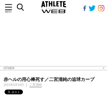
MENU
OTHER
赤ヘルの用心棒死す／二宮清純の追球カープ
二宮清純
2021年5月16日