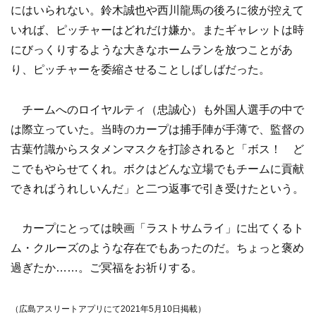
にはいられない。鈴木誠也や西川龍馬の後ろに彼が控えて
いれば、ピッチャーはどれだけ嫌か。またギャレットは時
にびっくりするような大きなホームランを放つことがあ
り、ピッチャーを委縮させることしばしばだった。
チームへのロイヤルティ（忠誠心）も外国人選手の中で
は際立っていた。当時のカープは捕手陣が手薄で、監督の
古葉竹識からスタメンマスクを打診されると「ボス！ ど
こでもやらせてくれ。ボクはどんな立場でもチームに貢献
できればうれしいんだ」と二つ返事で引き受けたという。
カープにとっては映画「ラストサムライ」に出てくるト
ム・クルーズのような存在でもあったのだ。ちょっと褒め
過ぎたか……。ご冥福をお祈りする。
（広島アスリートアプリにて2021年5月10日掲載）