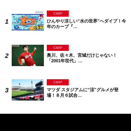
CARP
ひんやり涼しい“水の世界”へダイブ！今
年のカープ『…
CARP
奥川、佐々木、宮城だけじゃない！
「2001年世代」…
CARP
マツダ スタジアムに“涼”グルメが登
場！８月６試合…