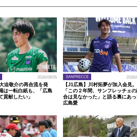
SANFRECCE
2026/08/05
2026/
】大迫敬介の再合流を発
【J1広島】川村拓夢が加入会見。
籍は一転白紙も、「広島
「この２年間、サンフレッチェの
て貢献したい」
合は見なかった」と語る裏にあっ
広島愛