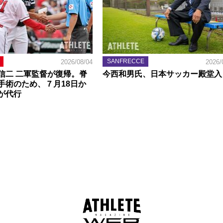
SANFRECCE
2026/08/04
2026/
信二 二軍監督が復帰。脊
今西和男氏、日本サッカー殿堂入
手術のため、７月18日か
が代行