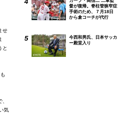
カープ・高信二 二軍監
督が復帰。脊柱管狭窄症
手術のため、７月18日
から倉コーチが代行
ませ
今西和男氏、日本サッカ
ま
ー殿堂入り
うと
安も
で、
い気