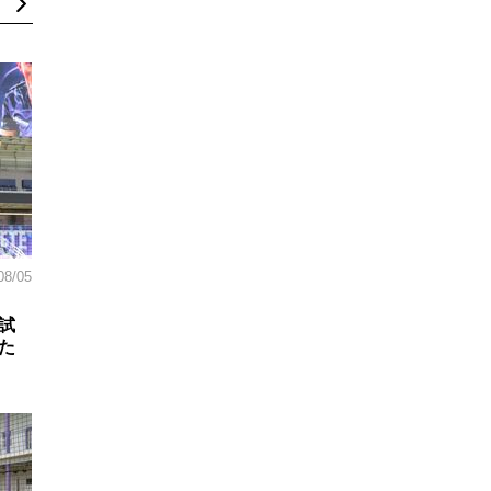
08/05
試
た