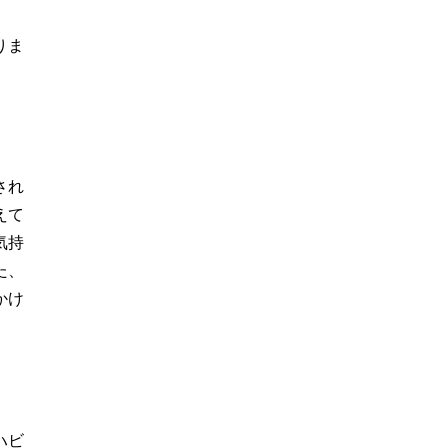
りま
され
えて
気持
た、
かけ
ハビ