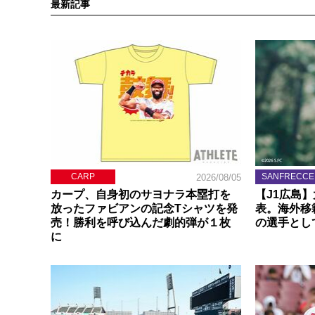
最新記事
CARP
SANFRECCE
2026/08/05
カープ、自身初のサヨナラ本塁打を
【J1広島
放ったファビアンの記念Tシャツを発
表。海外移
売！勝利を呼び込んだ劇的弾が１枚
の選手とし
に