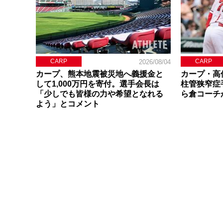
CARP
CARP
2026/08/04
カープ、熊本地震被災地へ義援金と
カープ・高
して1,000万円を寄付。選手会長は
柱管狭窄症
「少しでも皆様の力や希望となれる
ら倉コーチ
よう」とコメント