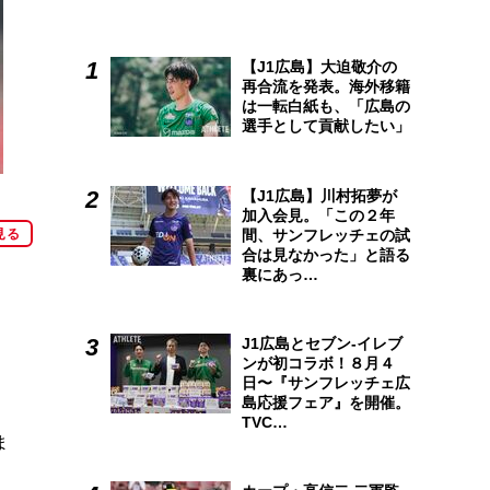
【J1広島】大迫敬介の
再合流を発表。海外移籍
は一転白紙も、「広島の
選手として貢献したい」
【J1広島】川村拓夢が
加入会見。「この２年
間、サンフレッチェの試
見る
合は見なかった」と語る
裏にあっ…
J1広島とセブン-イレブ
ンが初コラボ！８月４
日〜『サンフレッチェ広
島応援フェア』を開催。
TVC…
ま