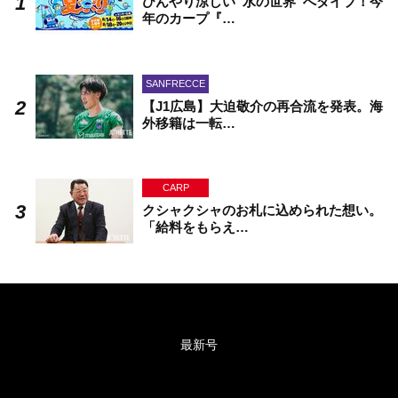
ひんやり涼しい“水の世界”へダイブ！今
年のカープ『…
SANFRECCE
【J1広島】大迫敬介の再合流を発表。海
外移籍は一転…
CARP
クシャクシャのお札に込められた想い。
「給料をもらえ…
最新号