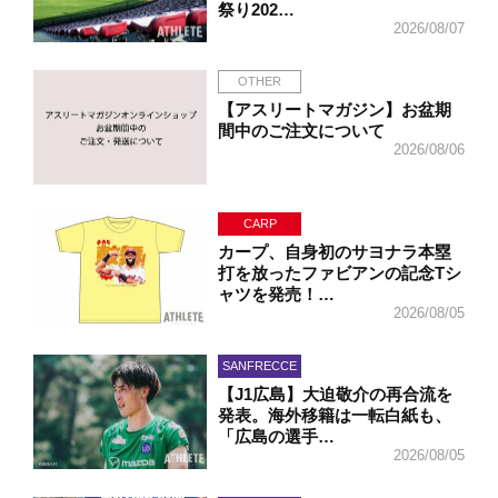
祭り202…
2026/08/07
OTHER
【アスリートマガジン】お盆期
間中のご注文について
2026/08/06
CARP
カープ、自身初のサヨナラ本塁
打を放ったファビアンの記念Tシ
ャツを発売！…
2026/08/05
SANFRECCE
【J1広島】大迫敬介の再合流を
発表。海外移籍は一転白紙も、
「広島の選手…
2026/08/05