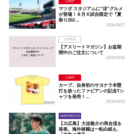
CARP
マツダ スタジアムに“涼”グルメ
が登場！８月６試合限定で『夏
祭り202…
2026/08/07
OTHER
【アスリートマガジン】お盆期
間中のご注文について
2026/08/06
CARP
カープ、自身初のサヨナラ本塁
打を放ったファビアンの記念Tシ
ャツを発売！…
2026/08/05
SANFRECCE
【J1広島】大迫敬介の再合流を
発表。海外移籍は一転白紙も、