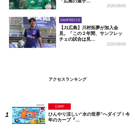
「広島の選手…
2026/08/05
SANFRECCE
【J1広島】川村拓夢が加入会
見。「この２年間、サンフレッ
チェの試合は見…
2026/08/05
アクセスランキング
CARP
ひんやり涼しい“水の世界”へダイブ！今
年のカープ『…