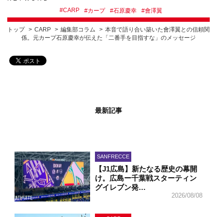
#
CARP
#
カープ
#
石原慶幸
#
會澤翼
トップ
CARP
編集部コラム
本音で語り合い築いた會澤翼との信頼関
係。元カープ石原慶幸が伝えた「二番手を目指すな」のメッセージ
最新記事
SANFRECCE
【J1広島】新たなる歴史の幕開
け。広島ー千葉戦スターティン
グイレブン発…
2026/08/08