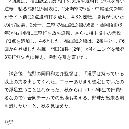
2回裏は、福山誠之館が相手の失策や適時打で3点を奪い
逆転。粘る熊野は5回表に、2死満塁で5番・中尾征矢(2年)
がライト前に2点適時打を放ち、4-3と逆転。勝負がついた
のは7回裏。2死一、二塁で福山誠之館の8番・藤岡悟史(3
年)が右中間に三塁打を放ち逆転。さらに相手投手の暴投
で1点を追加し、4-6とした。福山誠之館は、2番手として6
回から登板した右腕・門田知将（2年）が4イニングを散発
3安打無失点に抑え、勝利を引き寄せた。
試合後、熊野の岡田和之介監督は、「選手は持っている
以上の力を出してくれた。エラーありきを想定していたの
で浮足立つことはなかった。秋からは（1・2年生で部員5
名なので）合同チームでの出場も考える。野球が出来る場
を残したい」と、秋を見据えた。
熊野