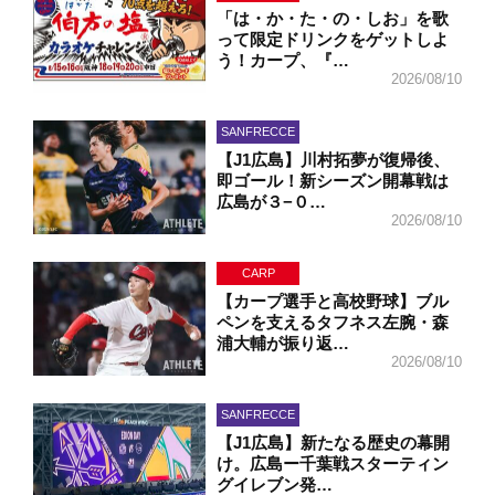
「は・か・た・の・しお」を歌
って限定ドリンクをゲットしよ
う！カープ、『…
2026/08/10
SANFRECCE
【J1広島】川村拓夢が復帰後、
即ゴール！新シーズン開幕戦は
広島が３−０…
2026/08/10
CARP
【カープ選手と高校野球】ブル
ペンを支えるタフネス左腕・森
浦大輔が振り返…
2026/08/10
SANFRECCE
【J1広島】新たなる歴史の幕開
け。広島ー千葉戦スターティン
グイレブン発…