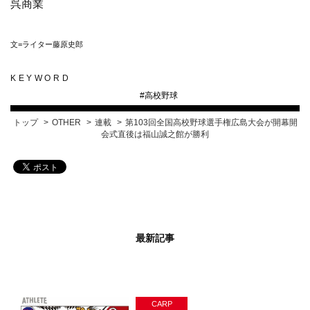
呉商業
文=ライター藤原史郎
KEYWORD
#
高校野球
トップ
OTHER
連載
第103回全国高校野球選手権広島大会が開幕開
会式直後は福山誠之館が勝利
最新記事
CARP