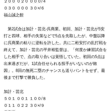
２００ ０２０ ０００/４
０３０ ０００ ３０×/６
福山誠之館
第2試合は加計・芸北-呉商業。初回、加計・芸北が5安
打と四球、相手の失策などで5点を先取したが、中盤以降
に呉商業の粘りに逆転を許した。共に二桁安打の乱打戦を
終えて、加計・芸北の平井裕監督は、「何度か練習試合を
した相手で、点の取り合いは覚悟していた。初回の5点は
出来過ぎだが、1試合任せられる投手がいないのが敗
因」。8回の無死二塁のチャンスも送りバントをせず、最
後まで打撃で勝負した。
加計・芸北
５０１ ００１ １００/８
０１１ ０２２ ３０×/９