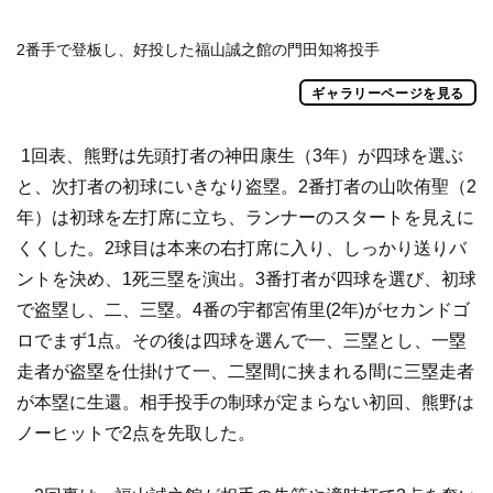
2番手で登板し、好投した福山誠之館の門田知将投手
ギャラリーページを見る
1回表、熊野は先頭打者の神田康生（3年）が四球を選ぶ
と、次打者の初球にいきなり盗塁。2番打者の山吹侑聖（2
年）は初球を左打席に立ち、ランナーのスタートを見えに
くくした。2球目は本来の右打席に入り、しっかり送りバ
ントを決め、1死三塁を演出。3番打者が四球を選び、初球
で盗塁し、二、三塁。4番の宇都宮侑里(2年)がセカンドゴ
ロでまず1点。その後は四球を選んで一、三塁とし、一塁
走者が盗塁を仕掛けて一、二塁間に挟まれる間に三塁走者
が本塁に生還。相手投手の制球が定まらない初回、熊野は
ノーヒットで2点を先取した。