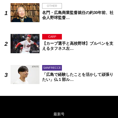
OTHER
名門・広島商業監督就任の約30年前、社
会人野球監督…
CARP
【カープ選手と高校野球】ブルペンを支
えるタフネス左…
SANFRECCE
「広島で経験したことを活かして頑張り
たい」仏１部ル…
最新号