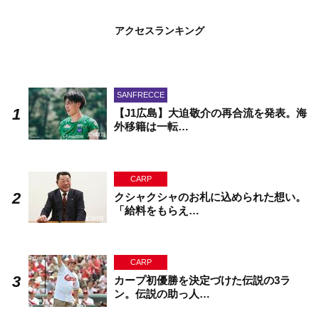
アクセスランキング
SANFRECCE
【J1広島】大迫敬介の再合流を発表。海
外移籍は一転…
CARP
クシャクシャのお札に込められた想い。
「給料をもらえ…
CARP
カープ初優勝を決定づけた伝説の3ラ
ン。伝説の助っ人…