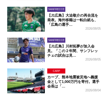
SANFRECCE
【J1広島】大迫敬介の再合流を
発表。海外移籍は一転白紙も、
「広島の選手…
2026/08/05
SANFRECCE
【J1広島】川村拓夢が加入会
見。「この２年間、サンフレッ
チェの試合は見…
2026/08/05
CARP
カープ、熊本地震被災地へ義援
金として1,000万円を寄付。選手
会長は「…
2026/08/04