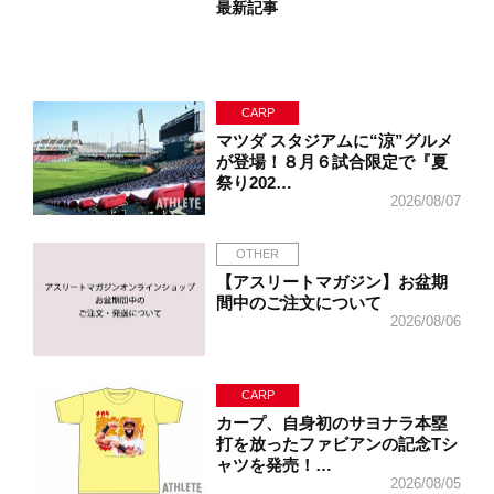
最新記事
CARP
マツダ スタジアムに“涼”グルメ
が登場！８月６試合限定で『夏
祭り202…
2026/08/07
OTHER
【アスリートマガジン】お盆期
間中のご注文について
2026/08/06
CARP
カープ、自身初のサヨナラ本塁
打を放ったファビアンの記念Tシ
ャツを発売！…
2026/08/05