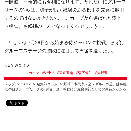
ー開催。日程的にも有利になります。それだけにグループ
リーグの2戦は、調子が良く経験のある投手を先発に起用
するのではないかと思います。カープから選ばれた森下
（暢仁）も候補の一人となってくるでしょう」。
いよいよ7月28日から始まる侍ジャパンの挑戦。まずは
グループステージの勝敗に注目して声援を送りたい。
KEYWORD
#
CARP
#
カープ
#
東京五輪
#
森下暢仁
#
大野豊
トップ
CARP
編集部コラム
野球日本代表・金メダルへの道。鍵を握
るのはグループリーグの2試合。森下暢仁には先発候補としての期待がかかる