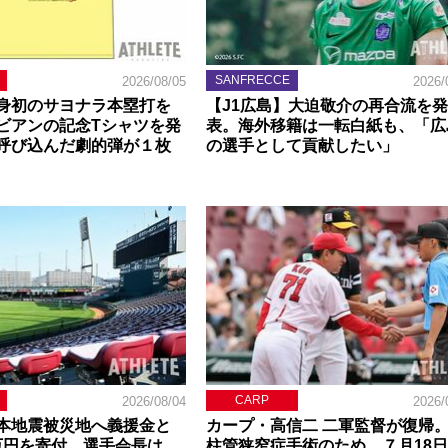
SANFRECCE
2026/08/05
2026/
身初のサヨナラ本塁打を
【J1広島】大迫敬介の再合流を発
ビアンの記念Tシャツを発
表。海外移籍は一転白紙も、「広
呼び込んだ劇的弾が１枚
の選手として貢献したい」
CARP
2026/08/04
2026/
本地震被災地へ義援金と
カープ・高信二 二軍監督が復帰
0万円を寄付。選手会長は
柱管狭窄症手術のため、７月18