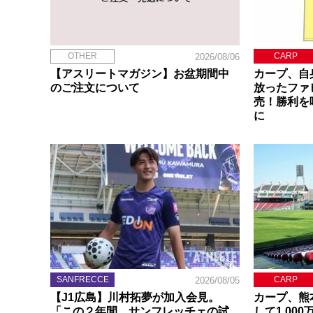
OTHER
CARP
2026/08/06
【アスリートマガジン】お盆期間中
カープ、自
のご注文について
放ったファ
売！勝利を
に
SANFRECCE
CARP
2026/08/05
【J1広島】川村拓夢が加入会見。
カープ、熊
「この２年間、サンフレッチェの試
して1,00