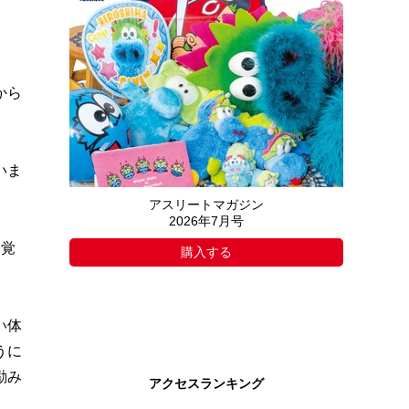
から
いま
アスリートマガジン
2026年7月号
を覚
購入する
い体
うに
励み
アクセスランキング