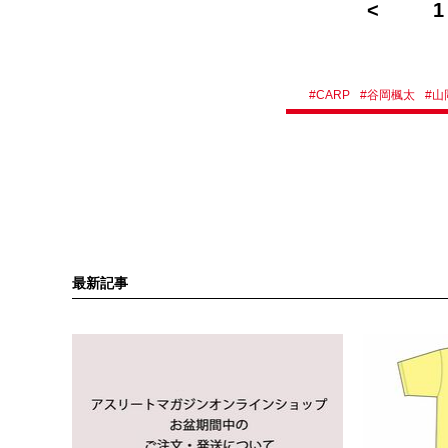
1
#
CARP
#
谷岡楓太
#
山
最新記事