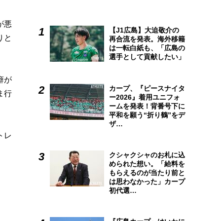
が悪
【J1広島】大迫敬介の
りと
再合流を発表。海外移籍
は一転白紙も、「広島の
選手として貢献したい」
癖が
カープ、『ピースナイタ
ま行
ー2026』着用ユニフォ
ームを発表！背番号下に
平和を願う“折り鶴”をデ
ザ…
トレ
クシャクシャのお札に込
められた想い。「給料を
もらえるのが当たり前と
は思わなかった」カープ
初代選…