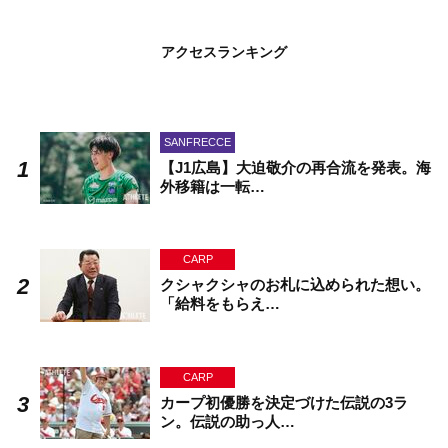
アクセスランキング
SANFRECCE
【J1広島】大迫敬介の再合流を発表。海
外移籍は一転…
CARP
クシャクシャのお札に込められた想い。
「給料をもらえ…
CARP
カープ初優勝を決定づけた伝説の3ラ
ン。伝説の助っ人…