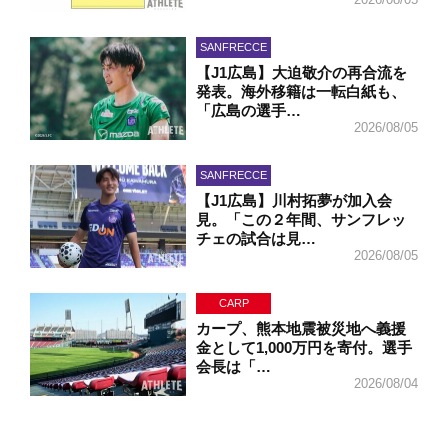
SANFRECCE
【J1広島】大迫敬介の再合流を
発表。海外移籍は一転白紙も、
「広島の選手…
2026/08/05
SANFRECCE
【J1広島】川村拓夢が加入会
見。「この２年間、サンフレッ
チェの試合は見…
2026/08/05
CARP
カープ、熊本地震被災地へ義援
金として1,000万円を寄付。選手
会長は「…
2026/08/04