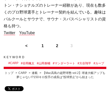
トン・ナショナルズのトレーナー経験があり、現在も数多
くのプロ野球選手とトレーナー契約を結んでいる。趣味は
パルクールとサウナで、サウナ・スパスペシャリストの資
格も持つ。
Twitter
YouTube
1
2
3
KEYWORD
#
CARP
#
谷岡楓太
#
山岡泰輔
#
マンダーラート
#
大谷翔平
#
カープ
トップ
CARP
連載
【Mac高島の超野球塾 vol.2】球速大幅アップも
夢じゃない!?150キロ投手の成長は“投球禁止”から始まった