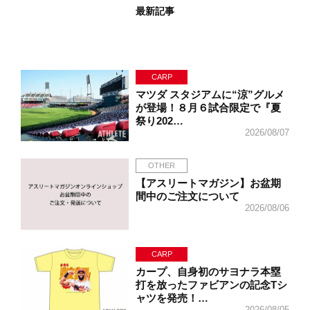
最新記事
CARP
マツダ スタジアムに“涼”グルメ
が登場！８月６試合限定で『夏
祭り202…
2026/08/07
OTHER
【アスリートマガジン】お盆期
間中のご注文について
2026/08/06
CARP
カープ、自身初のサヨナラ本塁
打を放ったファビアンの記念Tシ
ャツを発売！…
2026/08/05