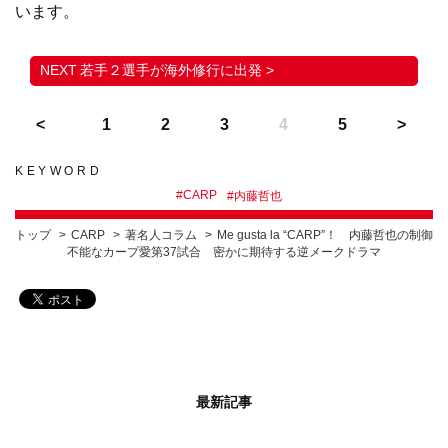
います。
若手２選手が海外修行に出発 >
1
2
3
4
5
KEYWORD
#
CARP
#
内藤哲也
トップ
CARP
著名人コラム
Me gusta la “CARP”！ 内藤哲也の制御
不能なカープ愛第37試合 密かに期待する逆メークドラマ
最新記事