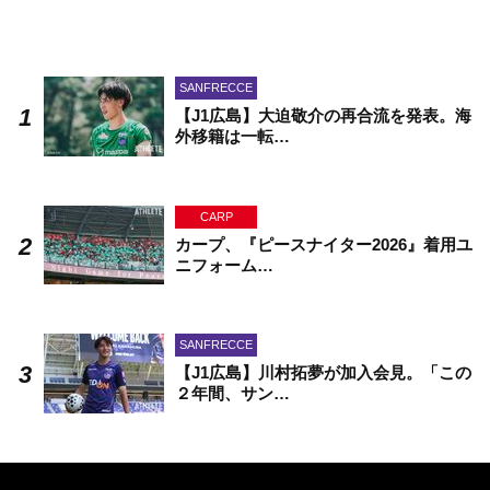
SANFRECCE
【J1広島】大迫敬介の再合流を発表。海
外移籍は一転…
CARP
カープ、『ピースナイター2026』着用ユ
ニフォーム…
SANFRECCE
【J1広島】川村拓夢が加入会見。「この
２年間、サン…