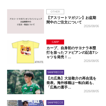
OTHER
【アスリートマガジン】お盆期
間中のご注文について
2026/08/06
CARP
カープ、自身初のサヨナラ本塁
打を放ったファビアンの記念Tシ
ャツを発売！…
2026/08/05
SANFRECCE
【J1広島】大迫敬介の再合流を
発表。海外移籍は一転白紙も、
「広島の選手…
2026/08/05
SANFRECCE