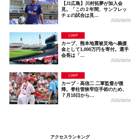
【J1広島】川村拓夢が加入会
見。「この２年間、サンフレッ
チェの試合は見…
2026/08/05
CARP
カープ、熊本地震被災地へ義援
金として1,000万円を寄付。選手
会長は「…
2026/08/04
CARP
カープ・高信二 二軍監督が復
帰。脊柱管狭窄症手術のため、
７月18日から…
2026/08/04
アクセスランキング