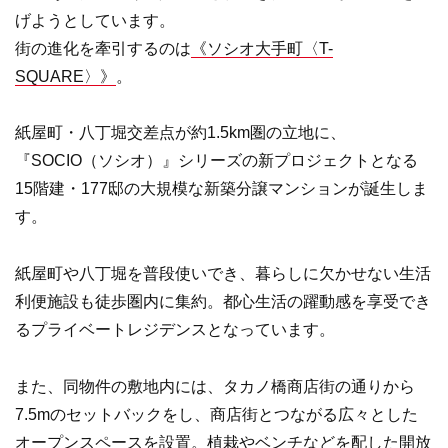
げようとしています。
街の進化を牽引するのは
《ソシオ大手町〈T-
SQUARE〉》
。
紙屋町・八丁堀交差点が約1.5km圏の立地に、
『SOCIO（ソシオ）』シリーズの新プロジェクトとなる
15階建・177邸の大規模な新築分譲マンションが誕生しま
す。
紙屋町や八丁堀を普段使いでき、暮らしに欠かせない生活
利便施設も徒歩圏内に集約。都心生活の躍動感を享受でき
るプライベートレジデンスとなっています。
また、同物件の敷地内には、タカノ橋商店街の通りから
7.5mのセットバックをし、商店街とつながる広々とした
オープンスペースを設置。植栽やベンチなどを配した開放