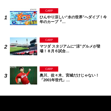
CARP
ひんやり涼しい“水の世界”へダイブ！今
年のカープ『…
CARP
マツダ スタジアムに“涼”グルメが登
場！８月６試合…
CARP
奥川、佐々木、宮城だけじゃない！
「2001年世代」…