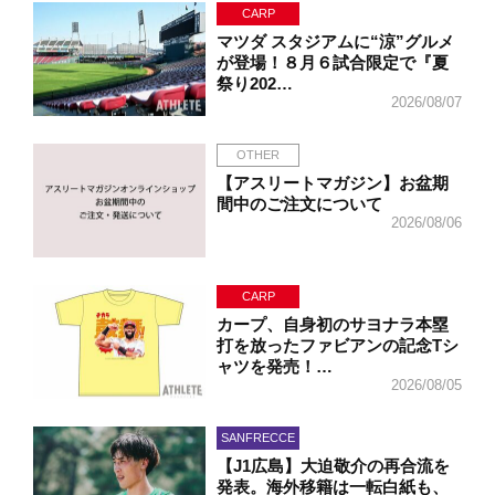
CARP
マツダ スタジアムに“涼”グルメ
が登場！８月６試合限定で『夏
祭り202…
2026/08/07
OTHER
【アスリートマガジン】お盆期
間中のご注文について
2026/08/06
CARP
カープ、自身初のサヨナラ本塁
打を放ったファビアンの記念Tシ
ャツを発売！…
2026/08/05
SANFRECCE
【J1広島】大迫敬介の再合流を
発表。海外移籍は一転白紙も、