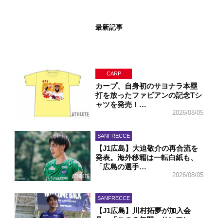
最新記事
CARP
カープ、自身初のサヨナラ本塁
打を放ったファビアンの記念Tシ
ャツを発売！…
2026/08/05
SANFRECCE
【J1広島】大迫敬介の再合流を
発表。海外移籍は一転白紙も、
「広島の選手…
2026/08/05
SANFRECCE
【J1広島】川村拓夢が加入会