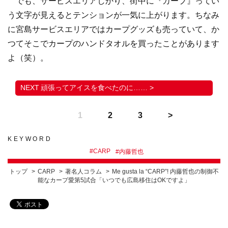
でも、サービスエリアしかり、街中に『カープ』ってい
う文字が見えるとテンションが一気に上がります。ちなみ
に宮島サービスエリアではカープグッズも売っていて、か
つてそこでカープのハンドタオルを買ったことがあります
よ（笑）。
頑張ってアイスを食べたのに…… >
1
2
3
KEYWORD
#
CARP
#
内藤哲也
トップ
CARP
著名人コラム
Me gusta la “CARP”! 内藤哲也の制御不
能なカープ愛第5試合「いつでも広島移住はOKですよ」