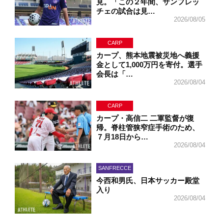
見。「この２年間、サンフレッ
チェの試合は見…
2026/08/05
CARP
カープ、熊本地震被災地へ義援
金として1,000万円を寄付。選手
会長は「…
2026/08/04
CARP
カープ・高信二 二軍監督が復
帰。脊柱管狭窄症手術のため、
７月18日から…
2026/08/04
SANFRECCE
今西和男氏、日本サッカー殿堂
入り
2026/08/04