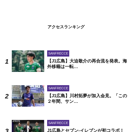
アクセスランキング
SANFRECCE
【J1広島】大迫敬介の再合流を発表。海
外移籍は一転…
SANFRECCE
【J1広島】川村拓夢が加入会見。「この
２年間、サン…
SANFRECCE
J1広島とセブン-イレブンが初コラボ！