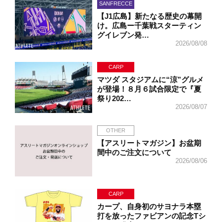
SANFRECCE
【J1広島】新たなる歴史の幕開
け。広島ー千葉戦スターティン
グイレブン発…
2026/08/08
CARP
マツダ スタジアムに“涼”グルメ
が登場！８月６試合限定で『夏
祭り202…
2026/08/07
OTHER
【アスリートマガジン】お盆期
間中のご注文について
2026/08/06
CARP
カープ、自身初のサヨナラ本塁
打を放ったファビアンの記念Tシ