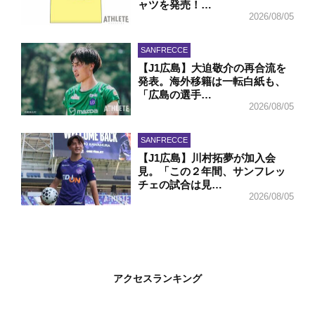
ャツを発売！…
2026/08/05
SANFRECCE
【J1広島】大迫敬介の再合流を
発表。海外移籍は一転白紙も、
「広島の選手…
2026/08/05
SANFRECCE
【J1広島】川村拓夢が加入会
見。「この２年間、サンフレッ
チェの試合は見…
2026/08/05
アクセスランキング