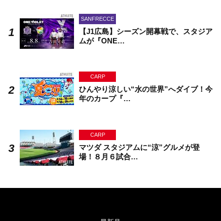
SANFRECCE
【J1広島】シーズン開幕戦で、スタジア
ムが『ONE…
CARP
ひんやり涼しい“水の世界”へダイブ！今
年のカープ『…
CARP
マツダ スタジアムに“涼”グルメが登
場！８月６試合…