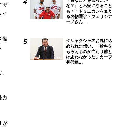
『変なことを言ったか
左サ
な？』と不安になること
も・・ドミニカンを支え
サイ
る名物通訳・フェリシア
ーノさん…
を備
クシャクシャのお札に込
められた想い。「給料を
ま
もらえるのが当たり前と
は思わなかった」カープ
初代選…
は、
能力
すが