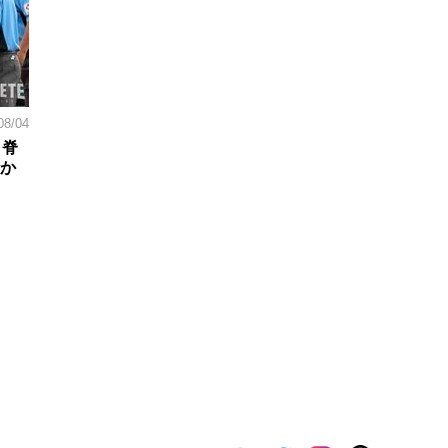
08/04
。脊
日か