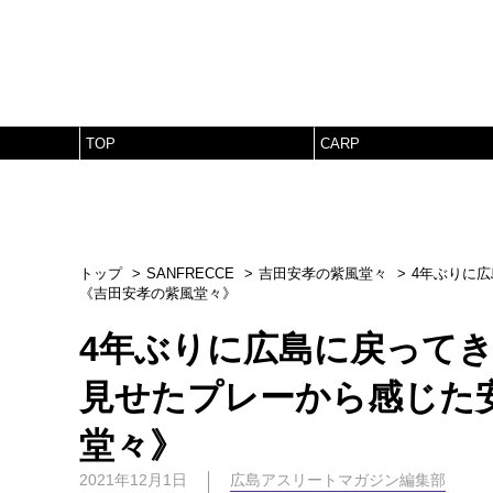
TOP
CARP
トップ
SANFRECCE
吉田安孝の紫風堂々
4年ぶりに
《吉田安孝の紫風堂々》
4年ぶりに広島に戻って
見せたプレーから感じた
堂々》
2021年12月1日
広島アスリートマガジン編集部