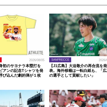
SANFRECCE
2026/08/05
2026/
身初のサヨナラ本塁打を
【J1広島】大迫敬介の再合流を発
ビアンの記念Tシャツを発
表。海外移籍は一転白紙も、「広
呼び込んだ劇的弾が１枚
の選手として貢献したい」