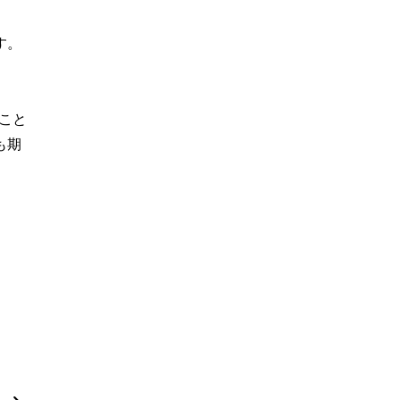
す。
こと
も期