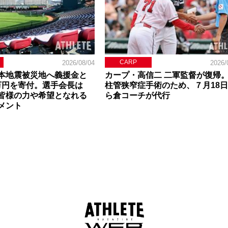
CARP
2026/08/04
2026/
本地震被災地へ義援金と
カープ・高信二 二軍監督が復帰
0万円を寄付。選手会長は
柱管狭窄症手術のため、７月18
皆様の力や希望となれる
ら倉コーチが代行
メント