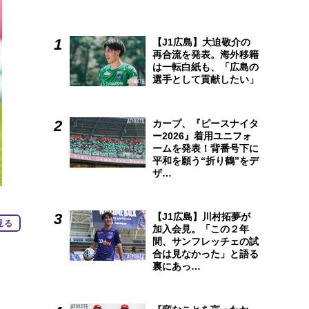
【J1広島】大迫敬介の
再合流を発表。海外移籍
は一転白紙も、「広島の
選手として貢献したい」
カープ、『ピースナイタ
ー2026』着用ユニフォ
ームを発表！背番号下に
平和を願う“折り鶴”をデ
ザ…
【J1広島】川村拓夢が
見る
加入会見。「この２年
間、サンフレッチェの試
合は見なかった」と語る
裏にあっ…