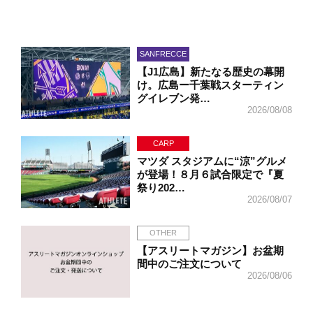
SANFRECCE
【J1広島】新たなる歴史の幕開
け。広島ー千葉戦スターティン
グイレブン発…
2026/08/08
CARP
マツダ スタジアムに“涼”グルメ
が登場！８月６試合限定で『夏
祭り202…
2026/08/07
OTHER
【アスリートマガジン】お盆期
間中のご注文について
2026/08/06