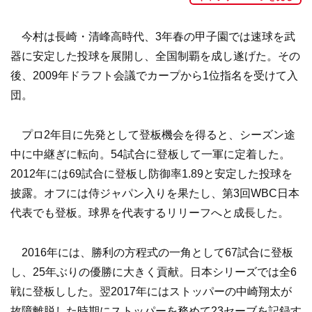
今村は長崎・清峰高時代、3年春の甲子園では速球を武
器に安定した投球を展開し、全国制覇を成し遂げた。その
後、2009年ドラフト会議でカープから1位指名を受けて入
団。
プロ2年目に先発として登板機会を得ると、シーズン途
中に中継ぎに転向。54試合に登板して一軍に定着した。
2012年には69試合に登板し防御率1.89と安定した投球を
披露。オフには侍ジャパン入りを果たし、第3回WBC日本
代表でも登板。球界を代表するリリーフへと成長した。
2016年には、勝利の方程式の一角として67試合に登板
し、25年ぶりの優勝に大きく貢献。日本シリーズでは全6
戦に登板しした。翌2017年にはストッパーの中崎翔太が
故障離脱した時期にストッパーを務めて23セーブを記録す