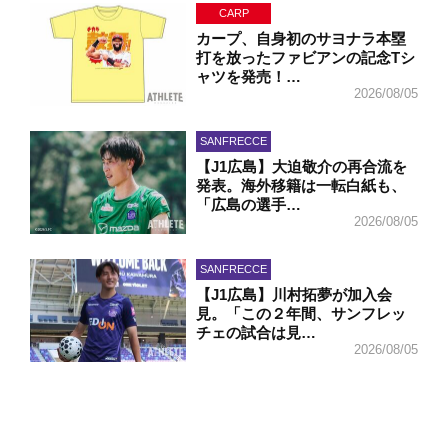
CARP
カープ、自身初のサヨナラ本塁
打を放ったファビアンの記念Tシ
ャツを発売！…
2026/08/05
SANFRECCE
【J1広島】大迫敬介の再合流を
発表。海外移籍は一転白紙も、
「広島の選手…
2026/08/05
SANFRECCE
【J1広島】川村拓夢が加入会
見。「この２年間、サンフレッ
チェの試合は見…
2026/08/05