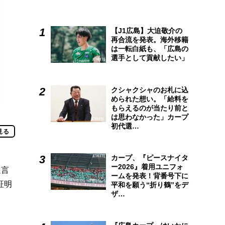
【J1広島】大迫敬介の
再合流を発表。海外移籍
は一転白紙も、「広島の
選手として貢献したい」
クシャクシャのお札に込
められた想い。「給料を
もらえるのが当たり前と
は思わなかった」カープ
初代選…
見る
カープ、『ピースナイタ
ー2026』着用ユニフォ
過言
ームを発表！背番号下に
証明
平和を願う“折り鶴”をデ
ザ…