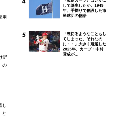
『広島カープ』はいかに
して誕生したか。1949
年、手探りで創設した市
民球団の物語
球用
「裏切るようなこともし
てしまった。それなの
に・・」大きく飛躍した
2025年、カープ・中村
奨成が…
け野
）の
躍し
」と