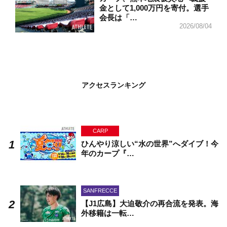
金として1,000万円を寄付。選手
会長は「…
2026/08/04
アクセスランキング
CARP
ひんやり涼しい“水の世界”へダイブ！今
年のカープ『…
SANFRECCE
【J1広島】大迫敬介の再合流を発表。海
外移籍は一転…