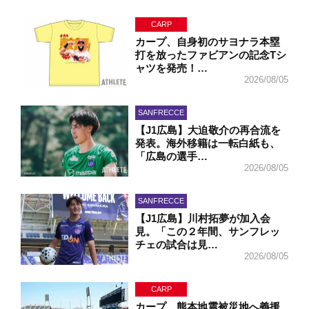
CARP
カープ、自身初のサヨナラ本塁
打を放ったファビアンの記念Tシ
ャツを発売！…
2026/08/05
SANFRECCE
【J1広島】大迫敬介の再合流を
発表。海外移籍は一転白紙も、
「広島の選手…
2026/08/05
SANFRECCE
【J1広島】川村拓夢が加入会
見。「この２年間、サンフレッ
チェの試合は見…
2026/08/05
CARP
カープ、熊本地震被災地へ義援