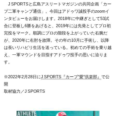
J SPORTSと広島アスリートマガジンの共同企画「カー
プ二軍キャンプ通信」。今回はアドゥワ誠投手のzoomイ
ンタビューをお届けします。2018年に中継ぎとして53試
合に登板し6勝をあげると、2019年には先発としてプロ初
完投をマーク。順調にプロの階段を上がっていた右腕だ
が、2020年に右肘を故障。その年の10月に手術し、以降
は長いリハビリ生活を送っている。初めての手術を乗り越
え、一軍マウンドを目指すアドゥワ投手の思いに迫りま
す。
※2022年2月28日に
J SPORTS『カープ“愛”倶楽部』
で公
開
取材協力／J SPORTS