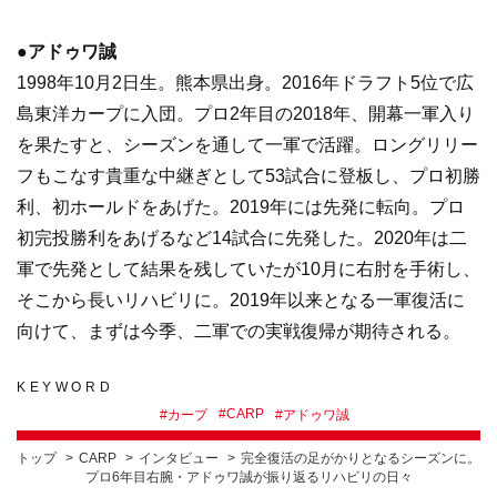
●アドゥワ誠
1998年10月2日生。熊本県出身。2016年ドラフト5位で広
島東洋カープに入団。プロ2年目の2018年、開幕一軍入り
を果たすと、シーズンを通して一軍で活躍。ロングリリー
フもこなす貴重な中継ぎとして53試合に登板し、プロ初勝
利、初ホールドをあげた。2019年には先発に転向。プロ
初完投勝利をあげるなど14試合に先発した。2020年は二
軍で先発として結果を残していたが10月に右肘を手術し、
そこから長いリハビリに。2019年以来となる一軍復活に
向けて、まずは今季、二軍での実戦復帰が期待される。
KEYWORD
#
CARP
#
カープ
#
アドゥワ誠
トップ
CARP
インタビュー
完全復活の足がかりとなるシーズンに。
プロ6年目右腕・アドゥワ誠が振り返るリハビリの日々