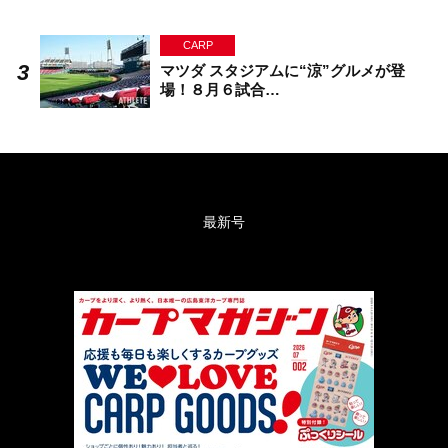
CARP
マツダ スタジアムに“涼”グルメが登
場！８月６試合…
最新号