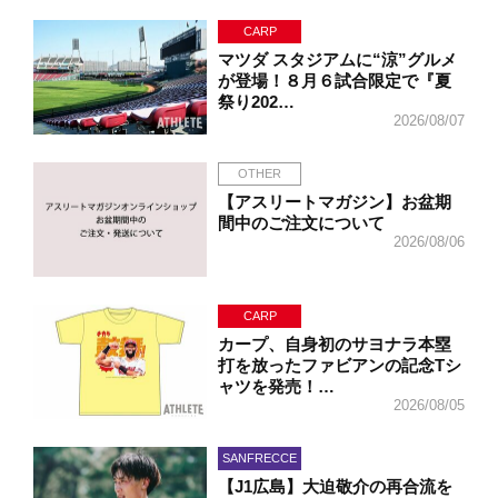
CARP
マツダ スタジアムに“涼”グルメ
が登場！８月６試合限定で『夏
祭り202…
2026/08/07
OTHER
【アスリートマガジン】お盆期
間中のご注文について
2026/08/06
CARP
カープ、自身初のサヨナラ本塁
打を放ったファビアンの記念Tシ
ャツを発売！…
2026/08/05
SANFRECCE
【J1広島】大迫敬介の再合流を