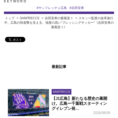
KEYWORD
#
サンフレッチェ広島
#
吉田安孝
トップ
SANFRECCE
吉田安孝の紫風堂々
スキッベ監督の改革進行
中。広島の快進撃を支える、強度の高い“プレッシングサッカー”《吉田安孝の
紫風堂々》
最新記事
SANFRECCE
【J1広島】新たなる歴史の幕開
け。広島ー千葉戦スターティン
グイレブン発…
2026/08/08