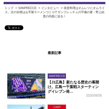
トップ
SANFRECCE
インタビュー
得意料理はオムレツにオムライ
ス。次の目標はお手製ラーメンづくり!? サンフレッチェの守備の要・野上結
貴の内面に迫る！
最新記事
SANFRECCE
【J1広島】新たなる歴史の幕開
け。広島ー千葉戦スターティン
グイレブン発…
2026/08/08
CARP