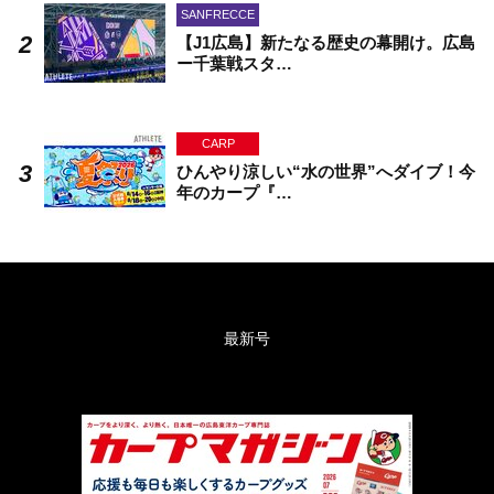
SANFRECCE
【J1広島】新たなる歴史の幕開け。広島
ー千葉戦スタ…
CARP
ひんやり涼しい“水の世界”へダイブ！今
年のカープ『…
最新号