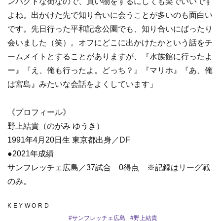
ンパクトな街なので、買い物をするにしても楽でいいです
よね。出かけた先で知り合いに会うことが多いのも面白い
です。先日行った平和記念公園でも、知り合いにばったり
会いました（笑）。オフにどこに出かけたかという話をチ
ームメイトとすることがありますが、『水族館に行ったよ
ー』『え、俺も行ったよ。どっち？』『マリホ』『あ、俺
は宮島』みたいな会話をよくしています」
《プロフィール》
野上結貴（のがみ ゆうき）
1991年4月20日生 東京都出身／DF
●2021年成績
サンフレッチェ広島／37試合 0得点 ※記録はリーグ戦
のみ。
KEYWORD
#
サンフレッチェ広島
#
野上結貴