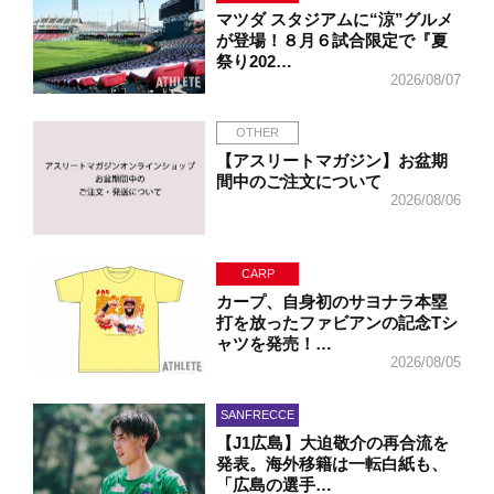
マツダ スタジアムに“涼”グルメ
が登場！８月６試合限定で『夏
祭り202…
2026/08/07
OTHER
【アスリートマガジン】お盆期
間中のご注文について
2026/08/06
CARP
カープ、自身初のサヨナラ本塁
打を放ったファビアンの記念Tシ
ャツを発売！…
2026/08/05
SANFRECCE
【J1広島】大迫敬介の再合流を
発表。海外移籍は一転白紙も、
「広島の選手…