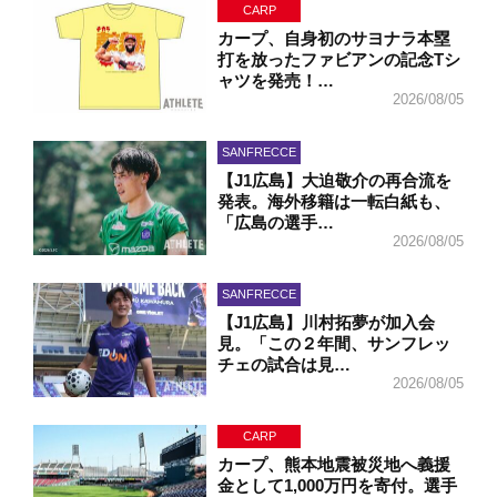
CARP
カープ、自身初のサヨナラ本塁
打を放ったファビアンの記念Tシ
ャツを発売！…
2026/08/05
SANFRECCE
【J1広島】大迫敬介の再合流を
発表。海外移籍は一転白紙も、
「広島の選手…
2026/08/05
SANFRECCE
【J1広島】川村拓夢が加入会
見。「この２年間、サンフレッ
チェの試合は見…
2026/08/05
CARP
カープ、熊本地震被災地へ義援
金として1,000万円を寄付。選手