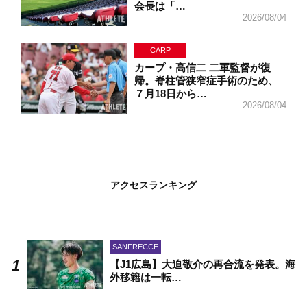
会長は「…
2026/08/04
CARP
カープ・高信二 二軍監督が復
帰。脊柱管狭窄症手術のため、
７月18日から…
2026/08/04
アクセスランキング
SANFRECCE
【J1広島】大迫敬介の再合流を発表。海
外移籍は一転…