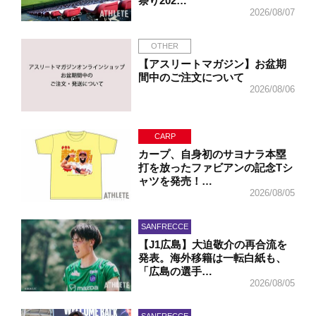
祭り202…
2026/08/07
OTHER
【アスリートマガジン】お盆期
間中のご注文について
2026/08/06
CARP
カープ、自身初のサヨナラ本塁
打を放ったファビアンの記念Tシ
ャツを発売！…
2026/08/05
SANFRECCE
【J1広島】大迫敬介の再合流を
発表。海外移籍は一転白紙も、
「広島の選手…
2026/08/05