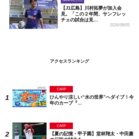
SANFRECCE
【J1広島】川村拓夢が加入会
見。「この２年間、サンフレッ
チェの試合は見…
2026/08/05
アクセスランキング
CARP
ひんやり涼しい“水の世界”へダイブ！今
年のカープ『…
CARP
【夏の記憶・甲子園】堂林翔太・中田廉