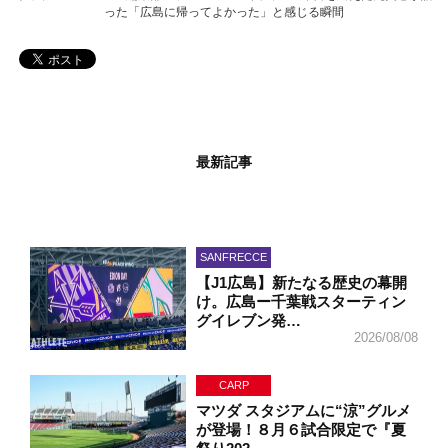
った「広島に帰ってよかった」と感じる瞬間
最新記事
SANFRECCE
【J1広島】新たなる歴史の幕開
け。広島ー千葉戦スターティン
グイレブン発…
2026/08/08
CARP
マツダ スタジアムに“涼”グルメ
が登場！８月６試合限定で『夏