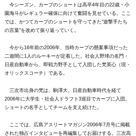
今シーズン、カープのショートは高卒4年目の22歳・小
園海斗がレギュラー確保に向けて奮闘を見せている。ここ
では、かつてカープのショートを守ってきた“遊撃手たち
の言葉”を改めて振り返っていく。
今から16年前の2006年、当時カープの懸案事項だった
二遊間に1人のルーキーが定着した。社会人野球の名門・
日産自動車から、即戦力野手として入団した梵英心（現・
オリックスコーチ）である。
三次市出身の梵は、駒澤大、日産自動車時代を経て
2006年に大学生・社会人ドラフト3巡目でカープに入団。
ショートの名手としてチームを支え続けた。
ここでは、広島アスリートマガジン2006年7月号に掲載
された独占インタビューを再編集してお届けする。三次高