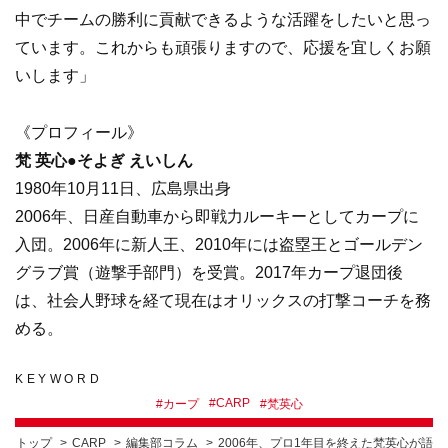
中でチームの勝利に貢献できるような活躍をしたいと思っ
ています。これからも頑張りますので、応援を宜しくお願
いします」
《プロフィール》
梵 英心●そよぎ えいしん
1980年10月11日、広島県出身
2006年、日産自動車から即戦力ルーキーとしてカープに
入団。2006年に新人王、2010年には盗塁王とゴールデン
グラブ賞（遊撃手部門）を受賞。2017年カープ退団後
は、社会人野球を経て現在はオリックスの打撃コーチを務
める。
KEYWORD
#
CARP
#
カープ
#
梵英心
トップ
CARP
編集部コラム
2006年、プロ1年目を終えた梵英心が語