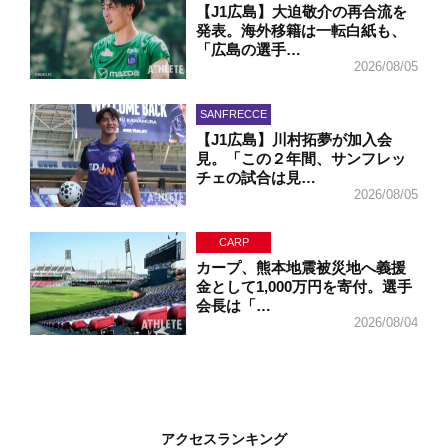
【J1広島】大迫敬介の再合流を
発表。海外移籍は一転白紙も、
「広島の選手…
2026/08/05
SANFRECCE
【J1広島】川村拓夢が加入会
見。「この２年間、サンフレッ
チェの試合は見…
2026/08/05
CARP
カープ、熊本地震被災地へ義援
金として1,000万円を寄付。選手
会長は「…
2026/08/04
アクセスランキング