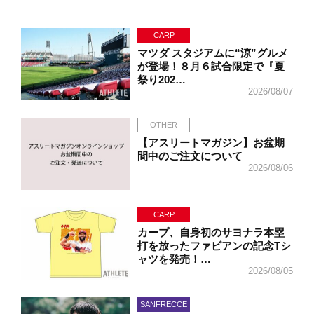
CARP
マツダ スタジアムに“涼”グルメ
が登場！８月６試合限定で『夏
祭り202…
2026/08/07
OTHER
【アスリートマガジン】お盆期
間中のご注文について
2026/08/06
CARP
カープ、自身初のサヨナラ本塁
打を放ったファビアンの記念Tシ
ャツを発売！…
2026/08/05
SANFRECCE