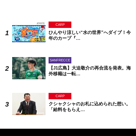
CARP
ひんやり涼しい“水の世界”へダイブ！今
年のカープ『…
SANFRECCE
【J1広島】大迫敬介の再合流を発表。海
外移籍は一転…
CARP
クシャクシャのお札に込められた想い。
「給料をもらえ…