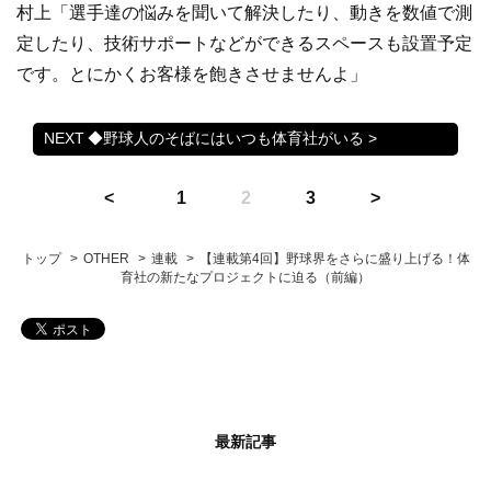
村上「選手達の悩みを聞いて解決したり、動きを数値で測
定したり、技術サポートなどができるスペースも設置予定
です。とにかくお客様を飽きさせませんよ」
◆野球人のそばにはいつも体育社がいる >
1
2
3
トップ
OTHER
連載
【連載第4回】野球界をさらに盛り上げる！体
育社の新たなプロジェクトに迫る（前編）
最新記事