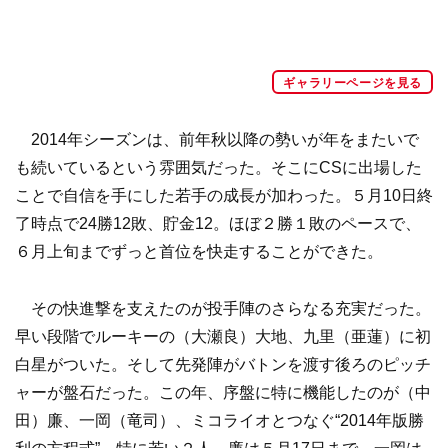
ギャラリーページを見る
2014年シーズンは、前年秋以降の勢いが年をまたいで
も続いているという雰囲気だった。そこにCSに出場した
ことで自信を手にした若手の成長が加わった。５月10日終
了時点で24勝12敗、貯金12。ほぼ２勝１敗のペースで、
６月上旬までずっと首位を快走することができた。
その快進撃を支えたのが投手陣のさらなる充実だった。
早い段階でルーキーの（大瀬良）大地、九里（亜蓮）に初
白星がついた。そして先発陣がバトンを渡す後ろのピッチ
ャーが盤石だった。この年、序盤に特に機能したのが（中
田）廉、一岡（竜司）、ミコライオとつなぐ“2014年版勝