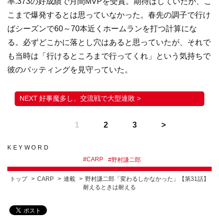
率.373の好成績で月間MVPを受賞。期待はしていたが、こ
こまで爆発するとは思っていなかった。春先の調子で行け
ばシーズンで60～70本近くホームランを打つ計算にな
る。必ずどこかに落とし穴はあると思っていたが、それで
も当時は「行けるところまで行ってくれ」という気持ちで
彼のバッティングを見守っていた。
好事魔多し、交流戦で大型連敗 >
1
2
3
KEYWORD
#
CARP
#
野村謙二郎
トップ
CARP
連載
野村謙二郎「変わるしかなかった」【第31話】
耐えるときは耐える