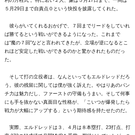
利の方程式”。特に若い２人、廉は５月17日まで、一岡は
５月29日まで自責点０という快投を披露してくれた。
彼らがいてくれるおかげで、７回までリードをしていれ
ば勝てるという戦いができるようになった。これまで
は“魔の７回”などと言われてきたが、立場が逆になるとこ
れほど安定した戦いができるのかと驚かされたものだっ
た。
そして打の立役者は、なんといってもエルドレッドだろ
う。彼の残留に関しては僕が強く訴えた。やはりあのパン
チ力は魅力だし、ファーストの守備もうまい。そして何事
にも手を抜かない真面目な性格が、「こいつが爆発したら
戦力が大幅にアップする」という期待感を持たせたのだ。
実際、エルドレッドは３、４月は８本塁打、23打点、打