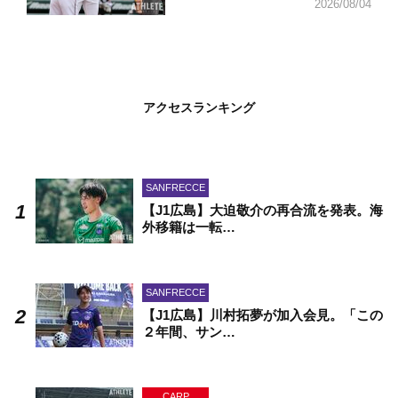
2026/08/04
アクセスランキング
SANFRECCE
【J1広島】大迫敬介の再合流を発表。海
外移籍は一転…
SANFRECCE
【J1広島】川村拓夢が加入会見。「この
２年間、サン…
CARP