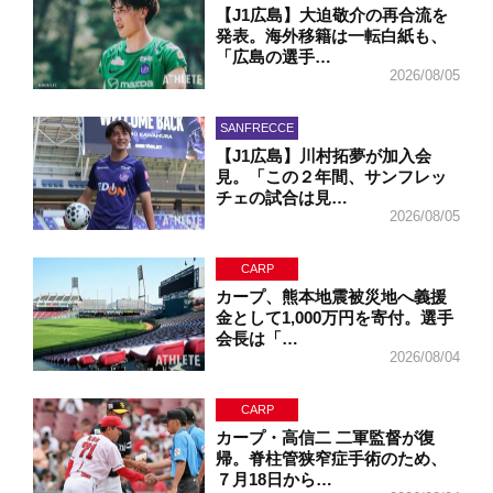
【J1広島】大迫敬介の再合流を
発表。海外移籍は一転白紙も、
「広島の選手…
2026/08/05
SANFRECCE
【J1広島】川村拓夢が加入会
見。「この２年間、サンフレッ
チェの試合は見…
2026/08/05
CARP
カープ、熊本地震被災地へ義援
金として1,000万円を寄付。選手
会長は「…
2026/08/04
CARP
カープ・高信二 二軍監督が復
帰。脊柱管狭窄症手術のため、
７月18日から…