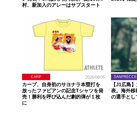
村、新加入のアレーはサブスタート
CARP
SANFRECCE
2026/08/05
カープ、自身初のサヨナラ本塁打を
【J1広島
放ったファビアンの記念Tシャツを発
表。海外移
売！勝利を呼び込んだ劇的弾が１枚
の選手とし
に