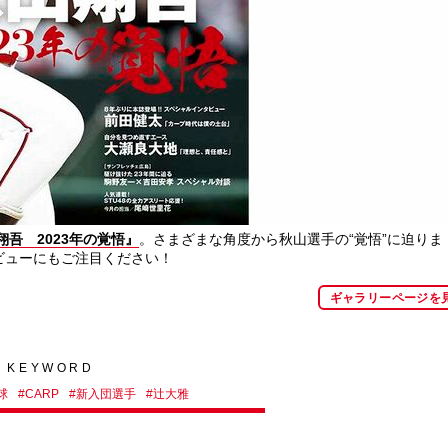
翔吾 2023年の覚悟』
。さまざまな角度から秋山選手の“覚悟”に迫りま
ビューにもご注目ください！
ギャラリーページを
KEYWORD
球
#
CARP
#
新入団選手
#
辻大雅