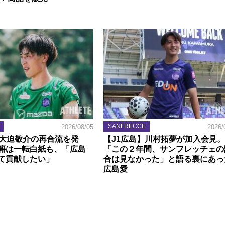
SANFRECCE
2026/08/05
2026/
】大迫敬介の再合流を発
【J1広島】川村拓夢が加入会見。
籍は一転白紙も、「広島
「この２年間、サンフレッチェの
て貢献したい」
合は見なかった」と語る裏にあっ
広島愛