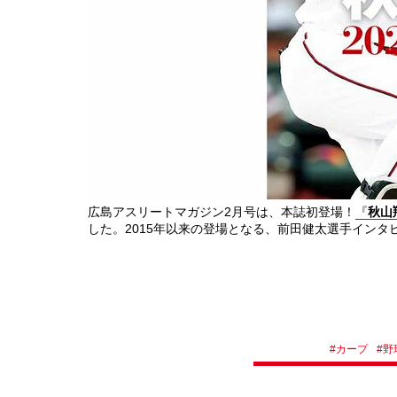
広島アスリートマガジン2月号は、本誌初登場！
『
秋山
した。2015年以来の登場となる、前田健太選手インタ
#
カープ
#
野