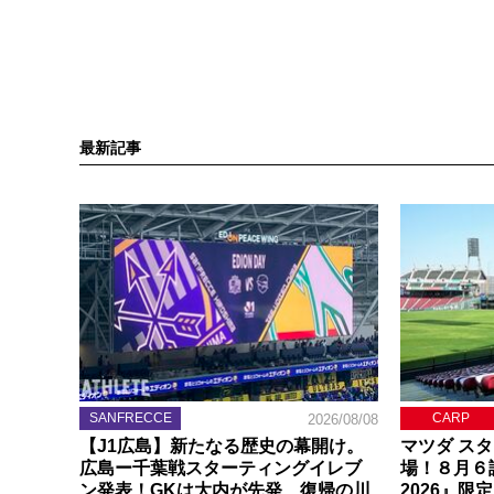
最新記事
SANFRECCE
CARP
2026/08/08
【J1広島】新たなる歴史の幕開け。
マツダ ス
広島ー千葉戦スターティングイレブ
場！８月６
ン発表！GKは大内が先発、復帰の川
2026』限