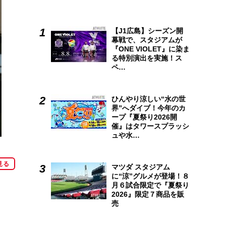
【J1広島】シーズン開
幕戦で、スタジアムが
『ONE VIOLET』に染ま
る特別演出を実施！ス
ペ…
ひんやり涼しい“水の世
界”へダイブ！今年のカ
ープ『夏祭り2026開
催』はタワースプラッシ
ュや水…
見る
マツダ スタジアム
に“涼”グルメが登場！８
月６試合限定で『夏祭り
2026』限定７商品を販
売