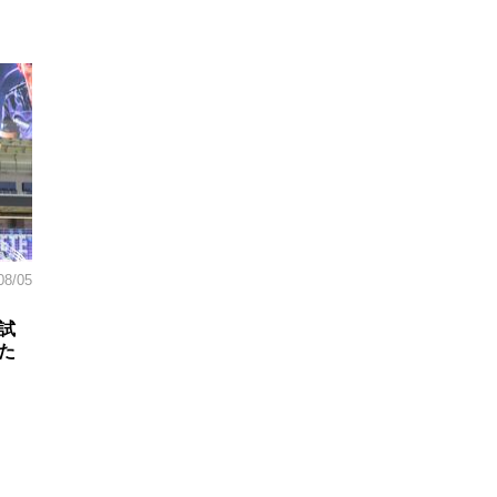
08/05
試
た