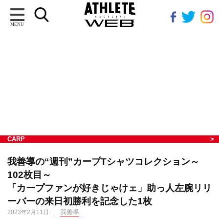
MENU
CARP
我善導の“週刊”カープTシャツコレクション～
102枚目～
「カープファンが好きじゃけェ」助っ人左腕リリ
ーバーの来日初勝利を記念した1枚
我善導
2023年2月11日