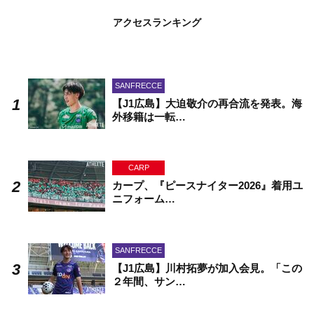
アクセスランキング
SANFRECCE
【J1広島】大迫敬介の再合流を発表。海
外移籍は一転…
CARP
カープ、『ピースナイター2026』着用ユ
ニフォーム…
SANFRECCE
【J1広島】川村拓夢が加入会見。「この
２年間、サン…