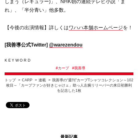
しまう（レギュラー)」、NHK朝の連続テレビ小説「ま
れ」、「半分青い」他多数。
【今後の出演情報】詳しくは
ワハハ本舗ホームページ
を！
[我善導公式Twitter]
@warezendou
KEYWORD
#
カープ
#
我善導
トップ
CARP
連載
我善導の“週刊”カープTシャツコレクション～102
枚目～「カープファンが好きじゃけェ」助っ人左腕リリーバーの来日初勝利
を記念した1枚
最新記事