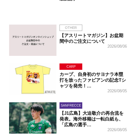
OTHER
【アスリートマガジン】お盆期
間中のご注文について
2026/08/06
CARP
カープ、自身初のサヨナラ本塁
打を放ったファビアンの記念Tシ
ャツを発売！…
2026/08/05
SANFRECCE
【J1広島】大迫敬介の再合流を
発表。海外移籍は一転白紙も、
「広島の選手…
2026/08/05