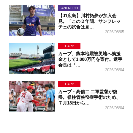
SANFRECCE
【J1広島】川村拓夢が加入会
見。「この２年間、サンフレッ
チェの試合は見…
2026/08/05
CARP
カープ、熊本地震被災地へ義援
金として1,000万円を寄付。選手
会長は「…
2026/08/04
CARP
カープ・高信二 二軍監督が復
帰。脊柱管狭窄症手術のため、
７月18日から…
2026/08/04