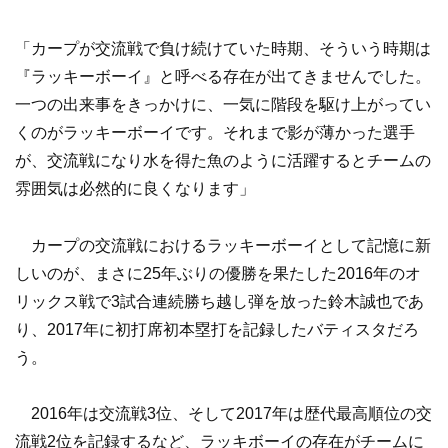
「カープが交流戦で負け続けていた時期、そういう時期は
『ラッキーボーイ』と呼べる存在が出てきませんでした。
一つの出来事をきっかけに、一気に階段を駆け上がってい
くのがラッキーボーイです。それまで影が薄かった選手
が、交流戦になり水を得た魚のように活躍するとチームの
雰囲気は必然的に良くなります」
カープの交流戦におけるラッキーボーイとして記憶に新
しいのが、まさに25年ぶりの優勝を果たした2016年のオ
リックス戦で3試合連続勝ち越し弾を放った鈴木誠也であ
り、2017年に初打席初本塁打を記録したバティスタだろ
う。
2016年は交流戦3位、そして2017年は歴代最高順位の交
流戦2位を記録するなど、ラッキボーイの存在がチームに