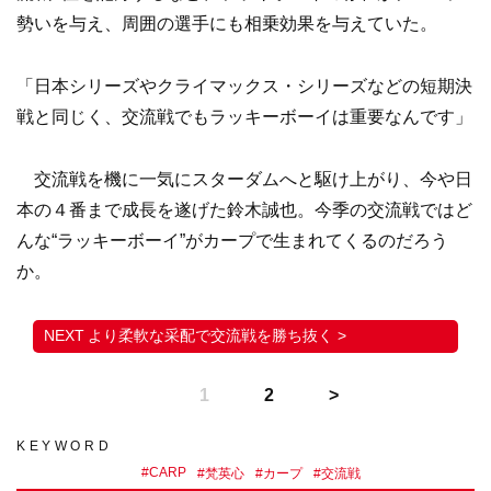
勢いを与え、周囲の選手にも相乗効果を与えていた。
「日本シリーズやクライマックス・シリーズなどの短期決
戦と同じく、交流戦でもラッキーボーイは重要なんです」
交流戦を機に一気にスターダムへと駆け上がり、今や日
本の４番まで成長を遂げた鈴木誠也。今季の交流戦ではど
んな“ラッキーボーイ”がカープで生まれてくるのだろう
か。
より柔軟な采配で交流戦を勝ち抜く >
1
2
KEYWORD
#
CARP
#
梵英心
#
カープ
#
交流戦