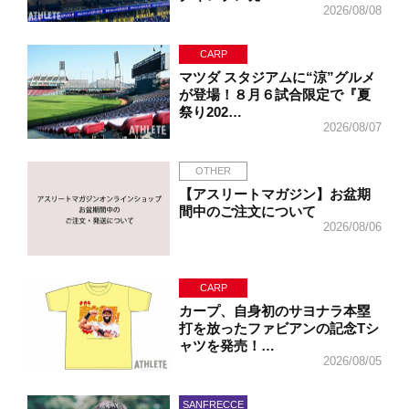
2026/08/08
CARP
マツダ スタジアムに“涼”グルメ
が登場！８月６試合限定で『夏
祭り202…
2026/08/07
OTHER
【アスリートマガジン】お盆期
間中のご注文について
2026/08/06
CARP
カープ、自身初のサヨナラ本塁
打を放ったファビアンの記念Tシ
ャツを発売！…
2026/08/05
SANFRECCE