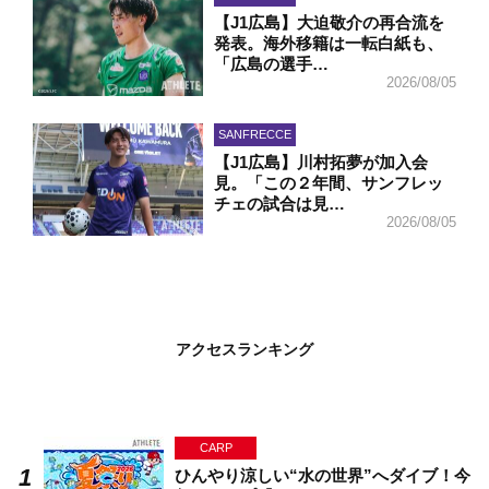
【J1広島】大迫敬介の再合流を
発表。海外移籍は一転白紙も、
「広島の選手…
2026/08/05
SANFRECCE
【J1広島】川村拓夢が加入会
見。「この２年間、サンフレッ
チェの試合は見…
2026/08/05
アクセスランキング
CARP
ひんやり涼しい“水の世界”へダイブ！今