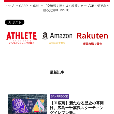
トップ
CARP
連載
『交流戦を勝ち抜く秘策』カープOB・梵英心が
語る交流戦〈vol.3〉
最新記事
SANFRECCE
【J1広島】新たなる歴史の幕開
け。広島ー千葉戦スターティン
グイレブン発…