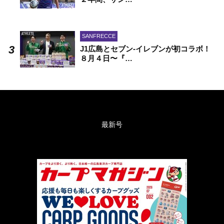
SANFRECCE
J1広島とセブン-イレブンが初コラボ！
８月４日〜『…
最新号