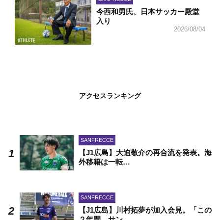
今西和男氏、日本サッカー殿堂
入り
2026/08/04
アクセスランキング
SANFRECCE
【J1広島】大迫敬介の再合流を発表。海
外移籍は一転…
SANFRECCE
【J1広島】川村拓夢が加入会見。「この
２年間、サン…