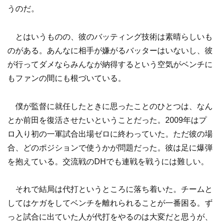
うのだ。
とはいうものの、彼のバッティング技術は素晴らしいも
のがある。あんなに相手が嫌がるバッターはいないし、彼
が行ってダメならみんなが納得するという空気がベンチに
もファンの間にも根づいている。
僕が監督に就任したときに思ったことのひとつは、なん
とか前田を復活させたいということだった。2009年はプ
ロ入り初の一軍試合出場ゼロに終わっていた。ただ彼の場
合、どのポジションで使うかが問題だった。彼は足に爆弾
を抱えている。交流戦のDHでも連戦を戦うには難しい。
それで結局は代打というところに落ち着いた。チームと
してはケガをしてベンチを離れられることが一番困る。ず
っと試合に出ていた人が代打をやるのは大変だと思うが、