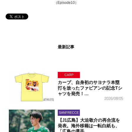
（Episode10）
最新記事
CARP
カープ、自身初のサヨナラ本塁
打を放ったファビアンの記念Tシ
ャツを発売！…
2026/08/05
SANFRECCE
【J1広島】大迫敬介の再合流を
発表。海外移籍は一転白紙も、
「広島の選手…