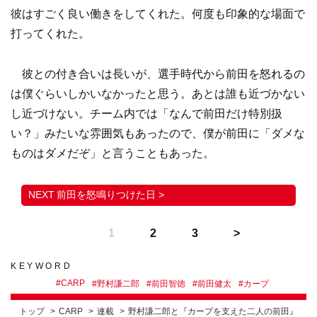
彼はすごく良い働きをしてくれた。何度も印象的な場面で
打ってくれた。
彼との付き合いは長いが、選手時代から前田を怒れるの
は僕ぐらいしかいなかったと思う。あとは誰も近づかない
し近づけない。チーム内では「なんで前田だけ特別扱
い？」みたいな雰囲気もあったので、僕が前田に「ダメな
ものはダメだぞ」と言うこともあった。
前田を怒鳴りつけた日 >
1
2
3
KEYWORD
#
CARP
#
野村謙二郎
#
前田智徳
#
前田健太
#
カープ
トップ
CARP
連載
野村謙二郎と『カープを支えた二人の前田』