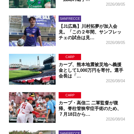
2026/08/05
SANFRECCE
【J1広島】川村拓夢が加入会
見。「この２年間、サンフレッ
チェの試合は見…
2026/08/05
CARP
カープ、熊本地震被災地へ義援
金として1,000万円を寄付。選手
会長は「…
2026/08/04
CARP
カープ・高信二 二軍監督が復
帰。脊柱管狭窄症手術のため、
７月18日から…
2026/08/04
SANFRECCE