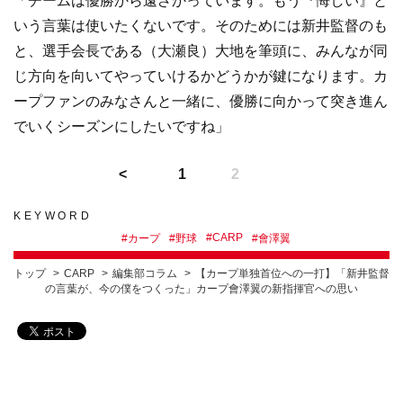
「チームは優勝から遠ざかっています。もう『悔しい』と
いう言葉は使いたくないです。そのためには新井監督のも
と、選手会長である（大瀬良）大地を筆頭に、みんなが同
じ方向を向いてやっていけるかどうかが鍵になります。カ
ープファンのみなさんと一緒に、優勝に向かって突き進ん
でいくシーズンにしたいですね」
1
2
KEYWORD
#
CARP
#
カープ
#
野球
#
會澤翼
トップ
CARP
編集部コラム
【カープ単独首位への一打】「新井監督
の言葉が、今の僕をつくった」カープ會澤翼の新指揮官への思い