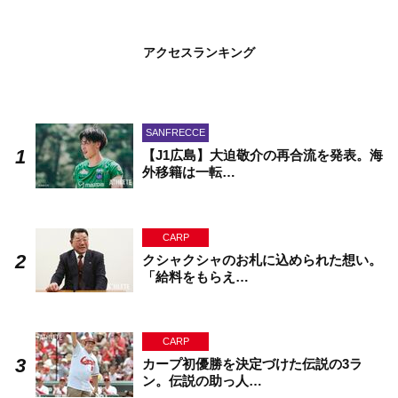
アクセスランキング
SANFRECCE
【J1広島】大迫敬介の再合流を発表。海
外移籍は一転…
CARP
クシャクシャのお札に込められた想い。
「給料をもらえ…
CARP
カープ初優勝を決定づけた伝説の3ラ
ン。伝説の助っ人…