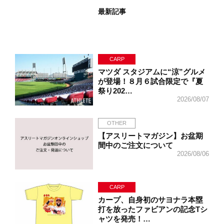
最新記事
CARP
マツダ スタジアムに“涼”グルメ
が登場！８月６試合限定で『夏
祭り202…
2026/08/07
OTHER
【アスリートマガジン】お盆期
間中のご注文について
2026/08/06
CARP
カープ、自身初のサヨナラ本塁
打を放ったファビアンの記念Tシ
ャツを発売！…