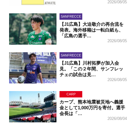
2026/08/05
SANFRECCE
【J1広島】大迫敬介の再合流を
発表。海外移籍は一転白紙も、
「広島の選手…
2026/08/05
SANFRECCE
【J1広島】川村拓夢が加入会
見。「この２年間、サンフレッ
チェの試合は見…
2026/08/05
CARP
カープ、熊本地震被災地へ義援
金として1,000万円を寄付。選手
会長は「…
2026/08/04