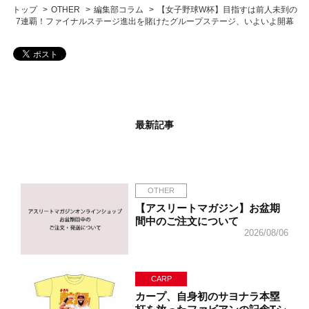
トップ
OTHER
編集部コラム
【女子野球W杯】目指すは前人未到の
7連覇！ファイナルステージ進出を賭けたグループステージ、いよいよ開幕
最新記事
OTHER
【アスリートマガジン】お盆期
間中のご注文について
2026/08/06
CARP
カープ、自身初のサヨナラ本塁