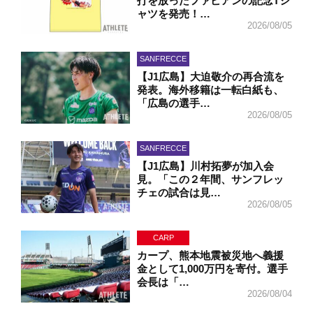
打を放ったファビアンの記念Tシ
ャツを発売！…
2026/08/05
SANFRECCE
【J1広島】大迫敬介の再合流を
発表。海外移籍は一転白紙も、
「広島の選手…
2026/08/05
SANFRECCE
【J1広島】川村拓夢が加入会
見。「この２年間、サンフレッ
チェの試合は見…
2026/08/05
CARP
カープ、熊本地震被災地へ義援
金として1,000万円を寄付。選手
会長は「…
2026/08/04