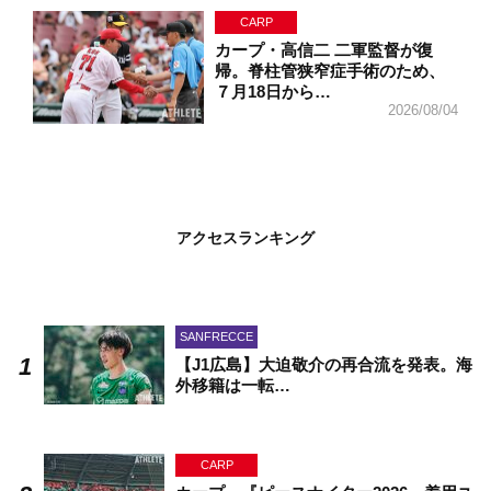
CARP
カープ・高信二 二軍監督が復
帰。脊柱管狭窄症手術のため、
７月18日から…
2026/08/04
アクセスランキング
SANFRECCE
【J1広島】大迫敬介の再合流を発表。海
外移籍は一転…
CARP