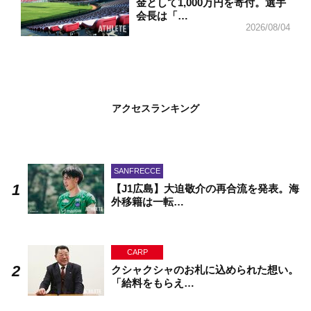
金として1,000万円を寄付。選手
会長は「…
2026/08/04
アクセスランキング
SANFRECCE
【J1広島】大迫敬介の再合流を発表。海
外移籍は一転…
CARP
クシャクシャのお札に込められた想い。
「給料をもらえ…