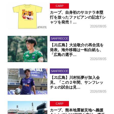
CARP
カープ、自身初のサヨナラ本塁
打を放ったファビアンの記念Tシ
ャツを発売！…
2026/08/05
SANFRECCE
【J1広島】大迫敬介の再合流を
発表。海外移籍は一転白紙も、
「広島の選手…
2026/08/05
SANFRECCE
【J1広島】川村拓夢が加入会
見。「この２年間、サンフレッ
チェの試合は見…
2026/08/05
CARP
カープ、熊本地震被災地へ義援