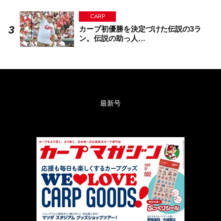
CARP
カープ初優勝を決定づけた伝説の3ラ
ン。伝説の助っ人…
最新号