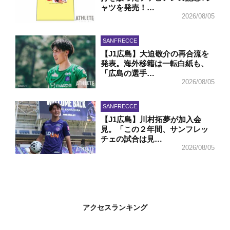
ャツを発売！…
2026/08/05
SANFRECCE
【J1広島】大迫敬介の再合流を
発表。海外移籍は一転白紙も、
「広島の選手…
2026/08/05
SANFRECCE
【J1広島】川村拓夢が加入会
見。「この２年間、サンフレッ
チェの試合は見…
2026/08/05
アクセスランキング