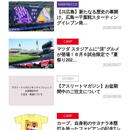
SANFRECCE
【J1広島】新たなる歴史の幕開
け。広島ー千葉戦スターティン
グイレブン発…
2026/08/08
CARP
マツダ スタジアムに“涼”グルメ
が登場！８月６試合限定で『夏
祭り202…
2026/08/07
OTHER
【アスリートマガジン】お盆期
間中のご注文について
2026/08/06
CARP
カープ、自身初のサヨナラ本塁
打を放ったファビアンの記念Tシ