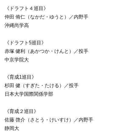
《ドラフト４巡目》
仲田 侑仁（なかだ・ゆうと）／内野手
沖縄尚学高
《ドラフト5巡目》
赤塚 健利（あかつか・けんと）／投手
中京学院大
《育成1巡目》
杉田 健（すぎた・たける）／投手
日本大学国際関係学部
《育成２巡目》
佐藤 啓介（さとう・けいすけ）／内野手
静岡大