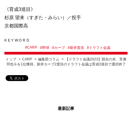
《育成3巡目》
杉原 望来（すぎた・みらい）／投手
京都国際高
KEYWORD
#
CARP
#
野球
#
カープ
#
新井貴浩
#
ドラフト会議
トップ
CARP
編集部コラム
【ドラフト会議2023】競合の末、常廣
羽也斗を1位獲得。新井カープ2度目のドラフト会議は育成3巡目で選択終了
最新記事