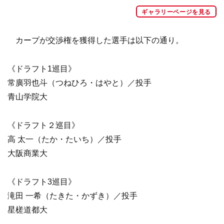
ギャラリーページを見る
カープが交渉権を獲得した選手は以下の通り。
《ドラフト1巡目》
常廣羽也斗（つねひろ・はやと）／投手
青山学院大
《ドラフト２巡目》
高 太一（たか・たいち）／投手
大阪商業大
《ドラフト3巡目》
滝田 一希（たきた・かずき）／投手
星槎道都大