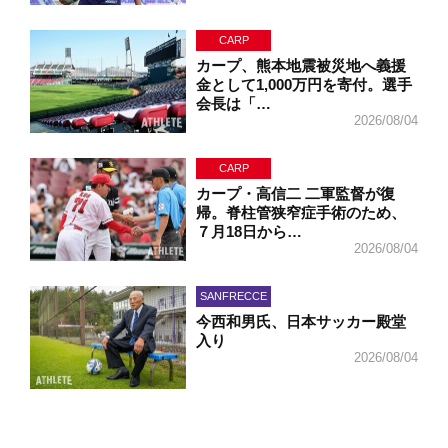
CARP
カープ、熊本地震被災地へ義援
金として1,000万円を寄付。選手
会長は「…
2026/08/04
CARP
カープ・高信二 二軍監督が復
帰。脊柱管狭窄症手術のため、
７月18日から…
2026/08/04
SANFRECCE
今西和男氏、日本サッカー殿堂
入り
2026/08/04