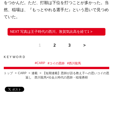
をつかんだ。ただ、打順は下位を打つことが多かった。当
然、稲場は、『もっとやれる選手だ』という思いで見つめ
ていた。
写真は王子時代の西川。敦賀気比高を経て1 >
1
2
3
KEYWORD
#
CARP
#
コイの恩師
#
西川龍馬
トップ
CARP
連載
【短期連載】恩師が語る教え子への思いコイの恩
返し 西川龍馬×社会人時代の恩師・稲場勇樹