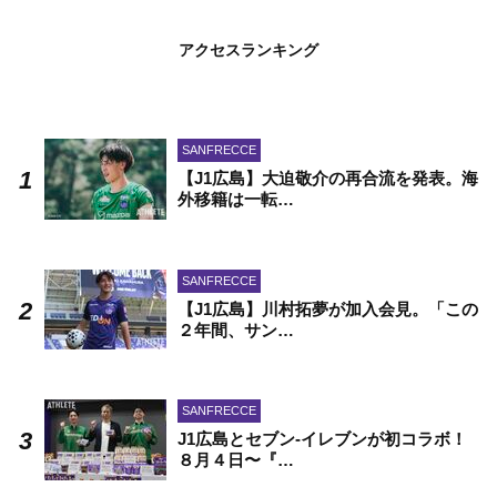
アクセスランキング
SANFRECCE
【J1広島】大迫敬介の再合流を発表。海
外移籍は一転…
SANFRECCE
【J1広島】川村拓夢が加入会見。「この
２年間、サン…
SANFRECCE
J1広島とセブン-イレブンが初コラボ！
８月４日〜『…