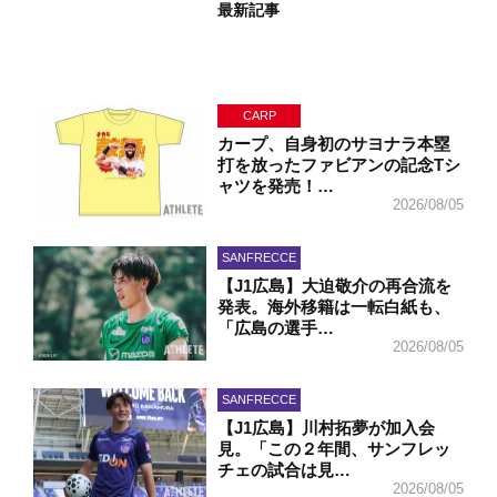
最新記事
CARP
カープ、自身初のサヨナラ本塁
打を放ったファビアンの記念Tシ
ャツを発売！…
2026/08/05
SANFRECCE
【J1広島】大迫敬介の再合流を
発表。海外移籍は一転白紙も、
「広島の選手…
2026/08/05
SANFRECCE
【J1広島】川村拓夢が加入会
見。「この２年間、サンフレッ
チェの試合は見…
2026/08/05