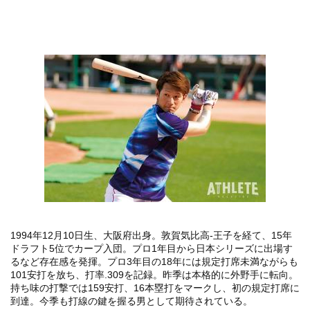
1994年12月10日生、大阪府出身。敦賀気比高-王子を経て、15年
ドラフト5位でカープ入団。プロ1年目から日本シリーズに出場す
るなど存在感を発揮。プロ3年目の18年には規定打席未満ながらも
101安打を放ち、打率.309を記録。昨季は本格的に外野手に転向。
持ち味の打撃では159安打、16本塁打をマークし、初の規定打席に
到達。今季も打線の鍵を握る男として期待されている。