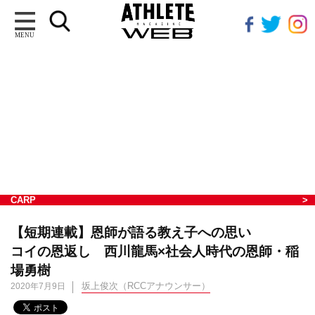
MENU
CARP
【短期連載】恩師が語る教え子への思い
コイの恩返し 西川龍馬×社会人時代の恩師・稲
場勇樹
坂上俊次（RCCアナウンサー）
2020年7月9日