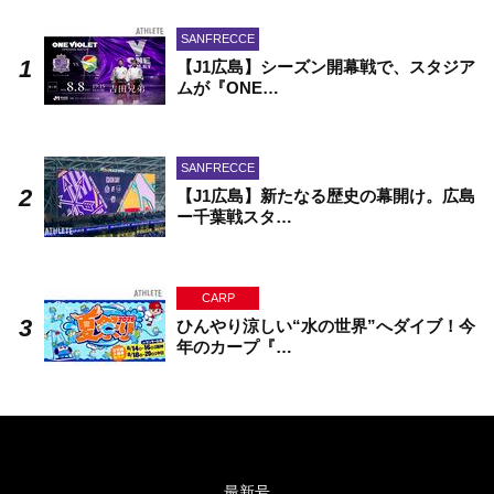
SANFRECCE
【J1広島】シーズン開幕戦で、スタジア
ムが『ONE…
SANFRECCE
【J1広島】新たなる歴史の幕開け。広島
ー千葉戦スタ…
CARP
ひんやり涼しい“水の世界”へダイブ！今
年のカープ『…
最新号