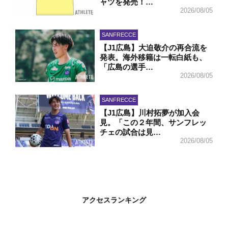
ャツを発売！…
2026/08/05
SANFRECCE
【J1広島】大迫敬介の再合流を
発表。海外移籍は一転白紙も、
「広島の選手…
2026/08/05
SANFRECCE
【J1広島】川村拓夢が加入会
見。「この２年間、サンフレッ
チェの試合は見…
2026/08/05
アクセスランキング