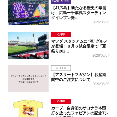
SANFRECCE
【J1広島】新たなる歴史の幕開
け。広島ー千葉戦スターティン
グイレブン発…
2026/08/08
CARP
マツダ スタジアムに“涼”グルメ
が登場！８月６試合限定で『夏
祭り202…
2026/08/07
OTHER
【アスリートマガジン】お盆期
間中のご注文について
2026/08/06
CARP
カープ、自身初のサヨナラ本塁
打を放ったファビアンの記念Tシ