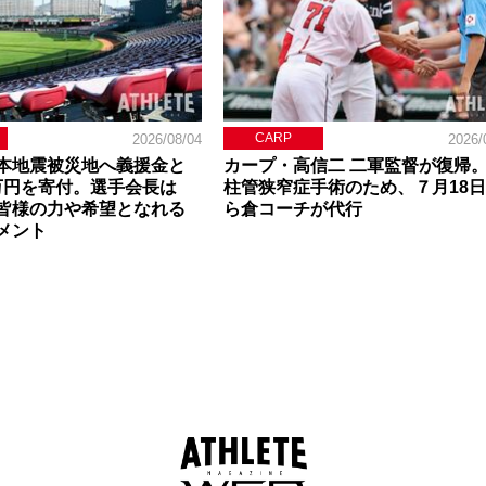
CARP
2026/08/04
2026/
本地震被災地へ義援金と
カープ・高信二 二軍監督が復帰
0万円を寄付。選手会長は
柱管狭窄症手術のため、７月18
皆様の力や希望となれる
ら倉コーチが代行
メント