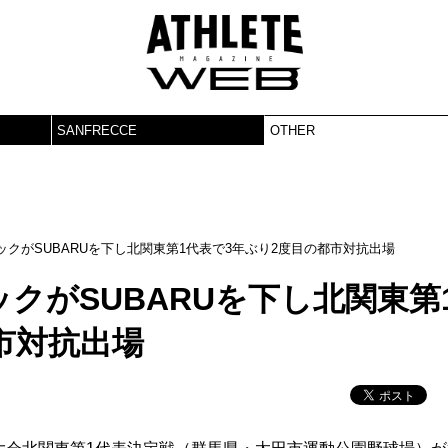
SANFRECCE
OTHER
クがSUBARUを下し北関東第1代表で3年ぶり2度目の都市対抗出場
クがSUBARUを下し北関東第
市対抗出場