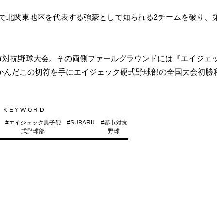
で北関東地区を代表する強豪として知られる2チームを破り、第
市対抗野球大会。その両側ファールグラウンドには『エイジェ
かんだこの切符を手にエイジェック硬式野球部の全国大会初勝
KEYWORD
#
エイジェック男子硬
#
SUBARU
#
都市対抗
式野球部
野球