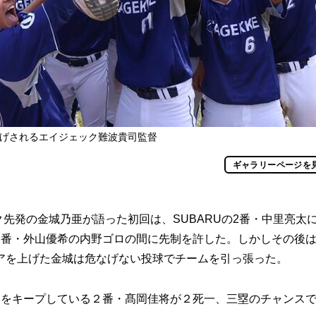
上げされるエイジェック難波貴司監督
ギャラリーページを
先発の金城乃亜が語った初回は、SUBARUの2番・中里亮太
４番・外山優希の内野ゴロの間に先制を許した。しかしその後
アを上げた金城は危なげない投球でチームを引っ張った。
をキープしている２番・髙岡佳将が２死一、三塁のチャンス