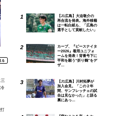
【J1広島】大迫敬介の
再合流を発表。海外移籍
は一転白紙も、「広島の
選手として貢献したい」
カープ、『ピースナイタ
ー2026』着用ユニフォ
ームを発表！背番号下に
平和を願う“折り鶴”をデ
見る
ザ…
に三
【J1広島】川村拓夢が
加入会見。「この２年
は冷
間、サンフレッチェの試
合は見なかった」と語る
裏にあっ…
で打