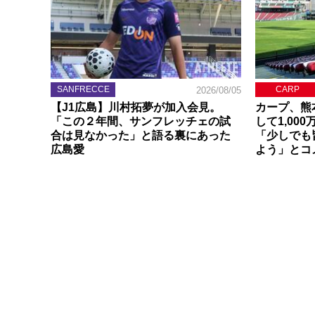
SANFRECCE
CARP
2026/08/05
【J1広島】川村拓夢が加入会見。
カープ、熊
「この２年間、サンフレッチェの試
して1,00
合は見なかった」と語る裏にあった
「少しでも
広島愛
よう」とコ