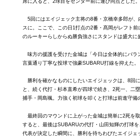
席に入ると、2球目をセンター前に運び同点とした
5回にはエイジェック主将の8番・京橋幸多郎が、内
スに。ここで、この日1打点の2番・髙岡がレフト
のルーキーらしからぬ勝負強さにスタンドは盛大に
味方の援護を受けた金城は「今日は全体的にバラン
言葉通り丁寧な投球で強豪SUBARU打線を抑えた。
勝利を確かなものにしたいエイジェックは、8回に
と、続く代打・杉本直希が四球で続き、2死一、二
捕手・岡島颯。力強く初球を叩くと打球は前進守備の
最終回のマウンドに上がった金城は簡単に2死を取
すると、最後はSUBARUの代打・山田知輝の打球
代表が決定した瞬間に、勝利を待ちわびたエイジェ