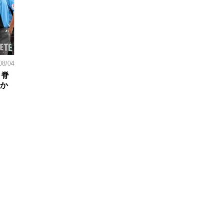
08/04
。脊
日か