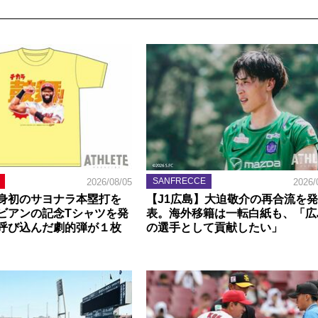
SANFRECCE
2026/08/05
2026/
身初のサヨナラ本塁打を
【J1広島】大迫敬介の再合流を発
ビアンの記念Tシャツを発
表。海外移籍は一転白紙も、「広
呼び込んだ劇的弾が１枚
の選手として貢献したい」