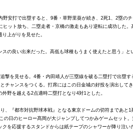
。
野安打で出塁すると、9番・草野里葵が続き、2死1、2塁のチ
前にヒット放ち、二塁走者・京橋の激走もあり逆転に成功した。
盛り上がりを見せた。
スの良い出来だった。高低も球種もうまく使えたと思う」と
追撃を見せる。4番・内田靖人が三塁線を破る二塁打で出塁す
塁とチャンスをつくる。打席にはこの日金城の好投を演出して
外野を越える2点適時二塁打となり4対1とした。
り、『都市対抗野球本戦』となる東京ドームの切符まであと1
をこの日のヒーロー髙岡が大ジャンプしてつかみゲームセット。
ックを応援するスタンドからは紙テープのシャワーが降り注い