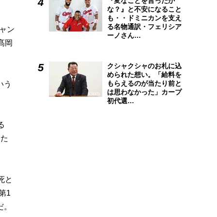
『変なことを言ったか
な？』と不安になること
も・・ドミニカンを支え
る名物通訳・フェリシア
ャン
ーノさん…
髙岡
クシャクシャのお札に込
められた想い。「給料を
もらえるのが当たり前と
いう
は思わなかった」カープ
初代選…
る
きた
死と
第1
だ。