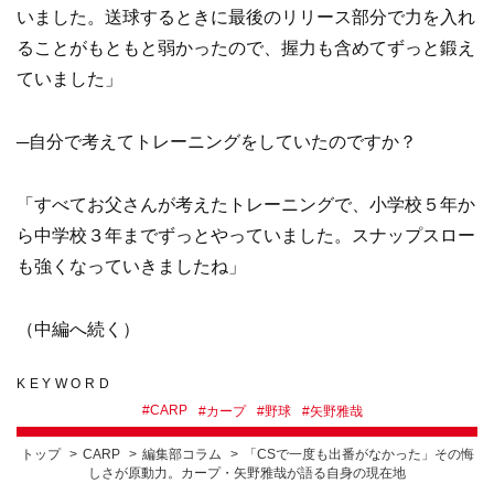
いました。送球するときに最後のリリース部分で力を入れ
ることがもともと弱かったので、握力も含めてずっと鍛え
ていました」
─自分で考えてトレーニングをしていたのですか？
「すべてお父さんが考えたトレーニングで、小学校５年か
ら中学校３年までずっとやっていました。スナップスロー
も強くなっていきましたね」
（中編へ続く）
KEYWORD
#
CARP
#
カープ
#
野球
#
矢野雅哉
トップ
CARP
編集部コラム
「CSで一度も出番がなかった」その悔
しさが原動力。カープ・矢野雅哉が語る自身の現在地