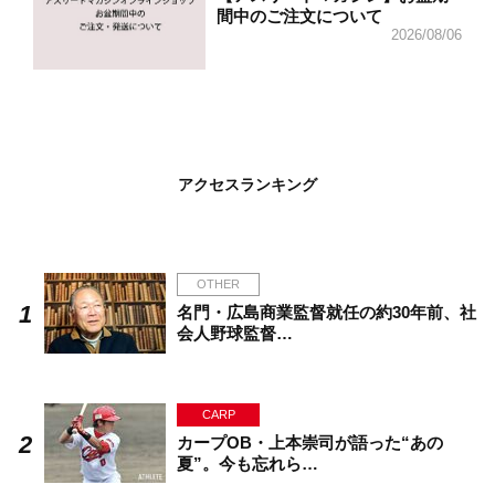
間中のご注文について
2026/08/06
アクセスランキング
OTHER
名門・広島商業監督就任の約30年前、社
会人野球監督…
CARP
カープOB・上本崇司が語った“あの
夏”。今も忘れら…