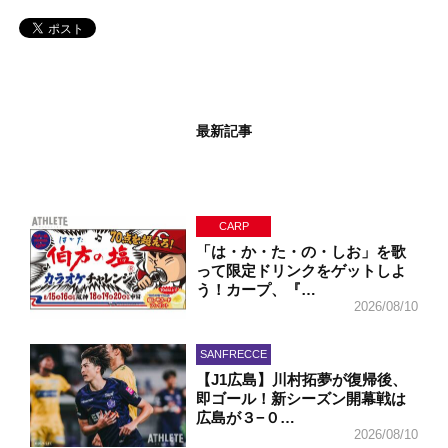
最新記事
CARP
「は・か・た・の・しお」を歌
って限定ドリンクをゲットしよ
う！カープ、『…
2026/08/10
SANFRECCE
【J1広島】川村拓夢が復帰後、
即ゴール！新シーズン開幕戦は
広島が３−０…
2026/08/10