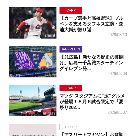
CARP
【カープ選手と高校野球】ブル
ペンを支えるタフネス左腕・森
浦大輔が振り返…
2026/08/10
SANFRECCE
【J1広島】新たなる歴史の幕開
け。広島ー千葉戦スターティン
グイレブン発…
2026/08/08
CARP
マツダ スタジアムに“涼”グルメ
が登場！８月６試合限定で『夏
祭り202…
2026/08/07
OTHER
【アスリートマガジン】お盆期