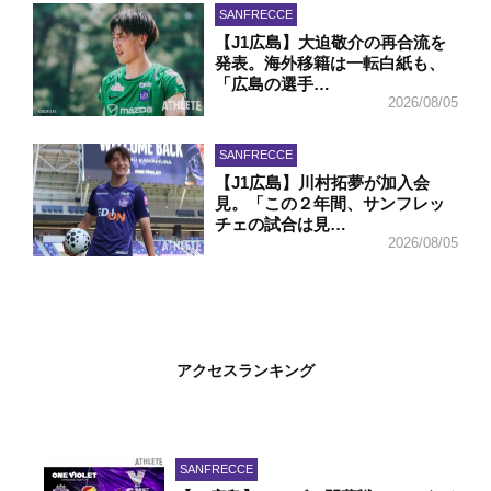
SANFRECCE
【J1広島】大迫敬介の再合流を
発表。海外移籍は一転白紙も、
「広島の選手…
2026/08/05
SANFRECCE
【J1広島】川村拓夢が加入会
見。「この２年間、サンフレッ
チェの試合は見…
2026/08/05
アクセスランキング
SANFRECCE