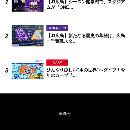
【J1広島】シーズン開幕戦で、スタジア
ムが『ONE…
SANFRECCE
【J1広島】新たなる歴史の幕開け。広島
ー千葉戦スタ…
CARP
ひんやり涼しい“水の世界”へダイブ！今
年のカープ『…
最新号