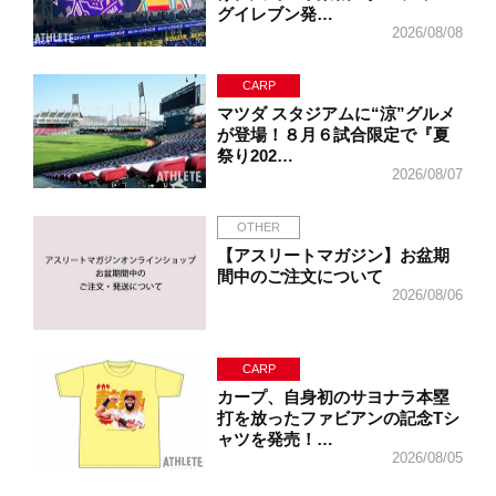
グイレブン発…
2026/08/08
CARP
マツダ スタジアムに“涼”グルメ
が登場！８月６試合限定で『夏
祭り202…
2026/08/07
OTHER
【アスリートマガジン】お盆期
間中のご注文について
2026/08/06
CARP
カープ、自身初のサヨナラ本塁
打を放ったファビアンの記念Tシ
ャツを発売！…
2026/08/05