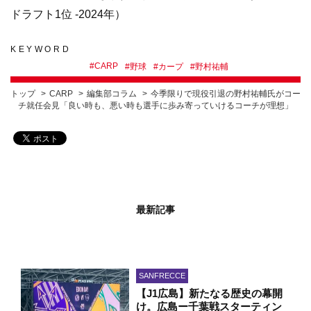
ドラフト1位 -2024年）
KEYWORD
#
CARP
#
野球
#
カープ
#
野村祐輔
トップ
CARP
編集部コラム
今季限りで現役引退の野村祐輔氏がコー
チ就任会見「良い時も、悪い時も選手に歩み寄っていけるコーチが理想」
最新記事
SANFRECCE
【J1広島】新たなる歴史の幕開
け。広島ー千葉戦スターティン