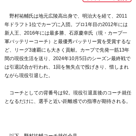
野村祐輔氏は地元広陵高出身で、明治大を経て、2011
年ドラフト1位でカープに入団。プロ1年目の2012年には
新人王、2016年には最多勝、石原慶幸氏（現・カープ一
軍バッテリーコーチ）と最優秀バッテリー賞を受賞するな
ど、リーグ3連覇にも大きく貢献。カープで先発一筋13年
間の現役生活を送り、2024年10月5日のシーズン最終戦で
は引退試合が行われ、1回を無失点で投げきり、惜しまれ
ながら現役引退した。
コーチとしての背番号は92。現役引退直後のコーチ就任
となるだけに、選手と近い距離感での指導が期待される。
以下、野村祐輔コーチ就任会見。