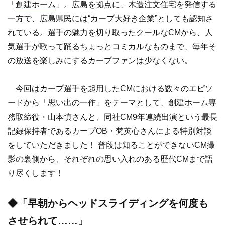
「
創建ホーム
」。広島を拠点に、木造注文住宅を発信する
一方で、広島県民には“カープ大好き企業”としても認知さ
れている。選手の魅力を切り取ったクールなCMから、人
気選手が歌って踊るちょっとコミカルなものまで、毎年そ
の放送を楽しみにするカープファンは少なくない。
今回はカープ選手を起用したCMにおける数々のエピソ
ードから「思い出の一作」をテーマとして、創建ホーム専
務取締役・山本慎さんと、同社CM9年連続出演という最長
記録保持者であるカープOB・梵英心さんによる特別対談
をしていただきました！ 普段は知ることができないCM撮
影の裏側から、それぞれの思い入れのある歴代CMまで語
り尽くします！
◆「早朝からヘッドスライディングを何度も
させられて……」