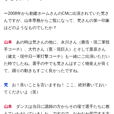
ー2008年から創建ホームさんのCMに出演されていた梵さ
んですが、山本専務からご覧になって、梵さんの第一印象
はどのようなものでしたか？
山本
あの時は梵さんの他に、永川さん（勝浩・現二軍投
手コーチ）、大竹さん（寛・現巨人）とそして栗原さん
（健太・現中日一軍打撃コーチ）も一緒にご出演いただい
た時でしたね。選手の中でも梵さんはすごく物覚えが良く
て、踊りの動きもすごく良かったですね。
梵
お！良いことを言いますね！ ここ、絶対書いておい
てくださいよ（笑）
山本
ダンスは当日に講師の方からその場で選手たちに教
えていただいていました。ですので、なかなか苦労する方