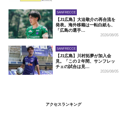
SANFRECCE
【J1広島】大迫敬介の再合流を
発表。海外移籍は一転白紙も、
「広島の選手…
2026/08/05
SANFRECCE
【J1広島】川村拓夢が加入会
見。「この２年間、サンフレッ
チェの試合は見…
2026/08/05
アクセスランキング