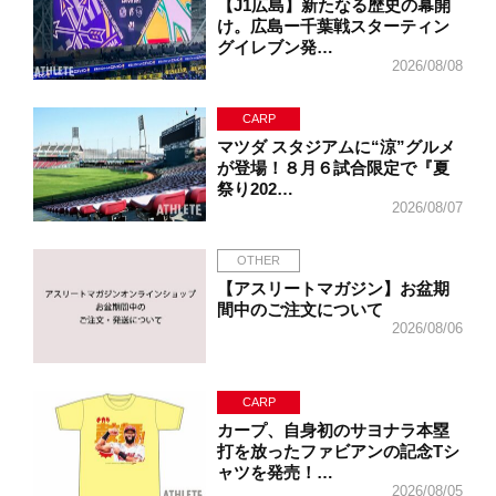
【J1広島】新たなる歴史の幕開
け。広島ー千葉戦スターティン
グイレブン発…
2026/08/08
CARP
マツダ スタジアムに“涼”グルメ
が登場！８月６試合限定で『夏
祭り202…
2026/08/07
OTHER
【アスリートマガジン】お盆期
間中のご注文について
2026/08/06
CARP
カープ、自身初のサヨナラ本塁
打を放ったファビアンの記念Tシ
ャツを発売！…
2026/08/05