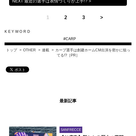
最近の選手は表情づくりが上手!? >
1
2
3
KEYWORD
#
CARP
トップ
OTHER
連載
カープ選手は創建ホームCM出演を密かに狙っ
てる!?［PR］
最新記事
SANFRECCE