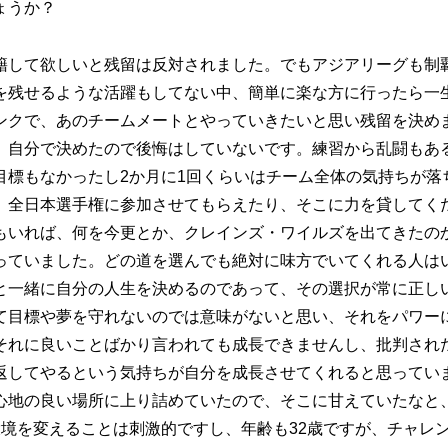
ょうか？
籍して欲しいと残留は反対されました。でもアジアリーグも制
を残せるような活躍もしてない中、簡単に楽な方に行ったら一
ンクで、あのチームメートとやっていきたいと思い残留を決め
、自分で決めたので後悔はしていないです。練習から乱闘もあ
目標もなかったし2か月に1回くらいはチーム全体の気持ちが落
、全日本選手権に参加させてもらえたり、そこに力を貸してく
もいれば、何を今更とか、クレインズ・ワイルズを出てきたの
っていました。どの道を選んでも絶対に味方でいてくれる人は
と一緒に自分の人生を決めるのであって、その選択が常に正し
て目標や夢を守れないのでは意味がないと思い、それをパワー
それに良いことばかり言われても成長できませんし、批判され
返してやるという気持ちが自分を成長させてくれると思ってい
心地の良い場所に上り詰めていたので、そこに甘えていたなと
境を変えることは刺激的ですし、年齢も32歳ですが、チャレ