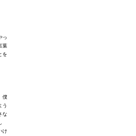
やっ
言葉
とを
。僕
よう
さな
し
いけ