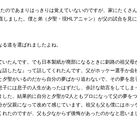
ったのであまりはっきりは覚えていないのですが、家にたくさ
直しました。僕と弟（夕聖・現HLアニャン）が父の試合を見
なる道を選ばれましたよね。
ていたんです。でも日本製紙が廃部になるときに釧路の祖父母
な話したな』って話してくれたんです。父がホッケー選手か会
と夕聖がいるのだから自分の夢ばかり追わないで、その夢を息
息子には息子の人生があったはずだし、余計な助言をしてしま
ました。結果的に自分と夕聖が2人ともプロになって父の夢を
分が父親になって改めて感じています。祖父も父も僕にはホッ
くれたのですが、父も少なからず後悔があったのかなと思いま