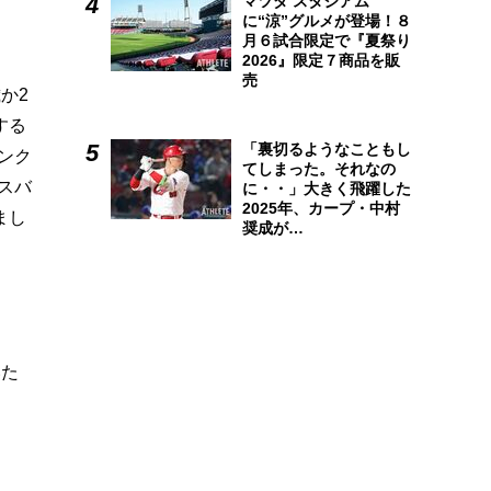
マツダ スタジアム
に“涼”グルメが登場！８
月６試合限定で『夏祭り
2026』限定７商品を販
売
か2
する
「裏切るようなこともし
ンク
てしまった。それなの
スバ
に・・」大きく飛躍した
2025年、カープ・中村
まし
奨成が…
いた