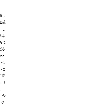
覇し
生後
まし
るよ
ちて
ださ
かと
いる
いと
に変
たり
ま
、今
ンジ