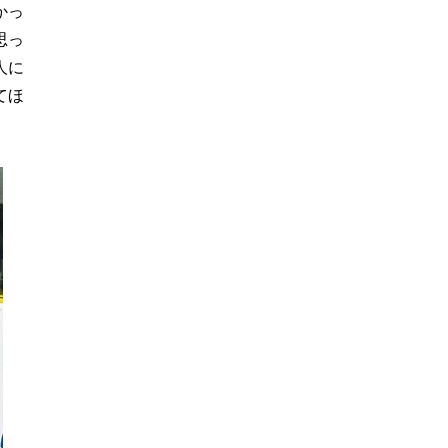
かっ
思っ
人に
てほ