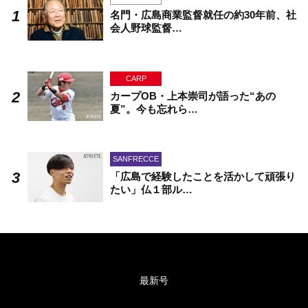
名門・広島商業監督就任の約30年前、社
会人野球監督…
CARP
カープOB・上本崇司が語った“あの
夏”。今も忘れら…
SANFRECCE
「広島で経験したことを活かして頑張り
たい」仏１部ル…
最新号