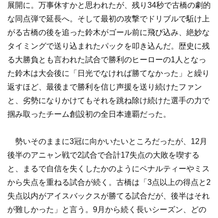
展開に。万事休すかと思われたが、残り34秒で古橋の劇的
な同点弾で延長へ。そして最初の攻撃でドリブルで駈け上
がる古橋の後を追った鈴木がゴール前に飛び込み、絶妙な
タイミングで送り込まれたパックを叩き込んだ。歴史に残
る大勝負とも言われた試合で勝利のヒーローの1人となっ
た鈴木は大会後に「日光でなければ勝てなかった」と繰り
返すほど、最後まで勝利を信じ声援を送り続けたファン
と、劣勢になりかけてもそれを跳ね除け続けた選手の力で
掴み取ったチーム創設初の全日本連覇だった。
勢いそのままに3冠に向かいたいところだったが、12月
後半のアニャン戦で2試合で合計17失点の大敗を喫する
と、まるで自信を失くしたかのようにペナルティーやミス
から失点を重ねる試合が続く。古橋は「3点以上の得点と2
失点以内がアイスバックスが勝てる試合だが、後半はそれ
が難しかった」と言う。9月から続く長いシーズン、どの