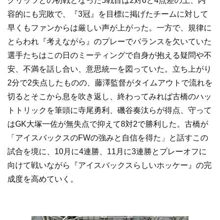
グリッツとの初戦となった5戦目は2対6と4点差の上、内
容的にも完敗で、『3冠』を目標に掲げたチームに対して
早くもファンからは厳しい声が上がった。一方で、規律に
とらわれ『考えながら』のプレーでバランスを欠いていた
選手たちはこの日のミーティングで自身が抱える疑問や不
安、不満を話し合い、意思統一を図っていた。立ち上がり
2分で2失点したものの、藤澤監督がタイムアウトで流れを
切るとそこから息を吹き返し、終わってみれば古橋のハッ
トトリックを筆頭に寺尾勇利、磯谷奏汰らが得点、守って
はGK大塚一佐が無失点で抑えて8対2で勝利した。古橋が
「アイスバックスのFWの強みと自信を得た」と話すこの
試合を境に、10月に4連勝、11月に3連勝とプレーオフに
向けて戦いながら『アイスバックスらしいホッケー』の完
成度を高めていく。