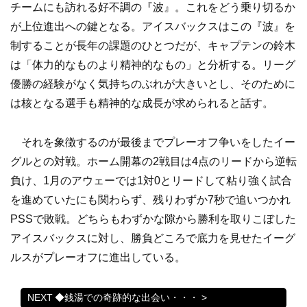
チームにも訪れる好不調の『波』。これをどう乗り切るか
が上位進出への鍵となる。アイスバックスはこの『波』を
制することが長年の課題のひとつだが、キャプテンの鈴木
は「体力的なものより精神的なもの」と分析する。リーグ
優勝の経験がなく気持ちのぶれが大きいとし、そのために
は核となる選手も精神的な成長が求められると話す。
それを象徴するのが最後までプレーオフ争いをしたイー
グルとの対戦。ホーム開幕の2戦目は4点のリードから逆転
負け、1月のアウェーでは1対0とリードして粘り強く試合
を進めていたにも関わらず、残りわずか7秒で追いつかれ
PSSで敗戦。どちらもわずかな隙から勝利を取りこぼした
アイスバックスに対し、勝負どころで底力を見せたイーグ
ルスがプレーオフに進出している。
◆銭湯での奇跡的な出会い・・・ >