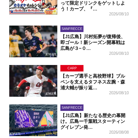
って限定ドリンクをゲットしよ
う！カープ、『…
2026/08/10
SANFRECCE
【J1広島】川村拓夢が復帰後、
即ゴール！新シーズン開幕戦は
広島が３−０…
2026/08/10
CARP
【カープ選手と高校野球】ブル
ペンを支えるタフネス左腕・森
浦大輔が振り返…
2026/08/10
SANFRECCE
【J1広島】新たなる歴史の幕開
け。広島ー千葉戦スターティン
グイレブン発…
2026/08/08