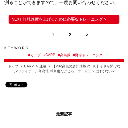
測ることができますので、一度お問い合わせください。
打球速度を上げるために必要なトレーニング >
1
2
KEYWORD
#
CARP
#
カープ
#
高島誠
#
野球トレーニング
トップ
CARP
連載
【Mac高島の超野球塾 vol.10】今さら聞けな
い“フライボール革命”打球角度だけじゃ、ホームランは打てない!?
最新記事