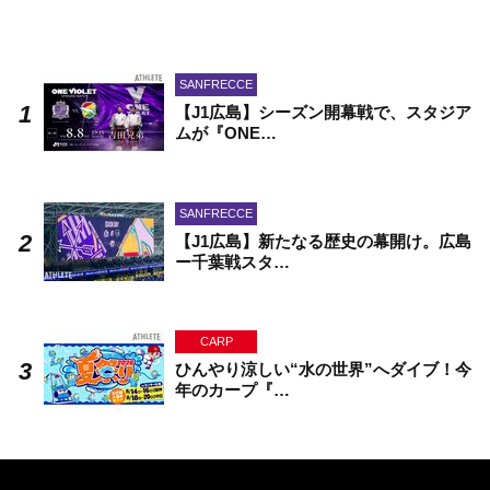
SANFRECCE
【J1広島】シーズン開幕戦で、スタジア
ムが『ONE…
SANFRECCE
【J1広島】新たなる歴史の幕開け。広島
ー千葉戦スタ…
CARP
ひんやり涼しい“水の世界”へダイブ！今
年のカープ『…