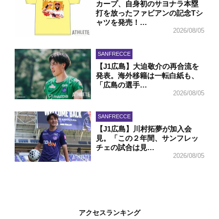
カープ、自身初のサヨナラ本塁
打を放ったファビアンの記念Tシ
ャツを発売！…
2026/08/05
SANFRECCE
【J1広島】大迫敬介の再合流を
発表。海外移籍は一転白紙も、
「広島の選手…
2026/08/05
SANFRECCE
【J1広島】川村拓夢が加入会
見。「この２年間、サンフレッ
チェの試合は見…
2026/08/05
アクセスランキング