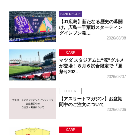
SANFRECCE
【J1広島】新たなる歴史の幕開
け。広島ー千葉戦スターティン
グイレブン発…
2026/08/08
CARP
マツダ スタジアムに“涼”グルメ
が登場！８月６試合限定で『夏
祭り202…
2026/08/07
OTHER
【アスリートマガジン】お盆期
間中のご注文について
2026/08/06
CARP