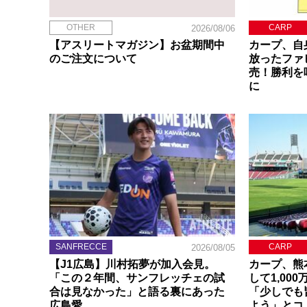
OTHER
CARP
2026/08/06
【アスリートマガジン】お盆期間中
カープ、自
のご注文について
放ったファ
売！勝利を
に
SANFRECCE
CARP
2026/08/05
【J1広島】川村拓夢が加入会見。
カープ、熊
「この２年間、サンフレッチェの試
して1,00
合は見なかった」と語る裏にあった
「少しでも
広島愛
よう」とコ