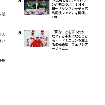
J1広島とセブン-イレブ
ンが初コラボ！８月４
日〜『サンフレッチェ広
島応援フェア』を開催。
を被
TVC…
『変なことを言ったか
ちん
な？』と不安になること
も・・ドミニカンを支え
きた
る名物通訳・フェリシア
ーノさん…
序盤