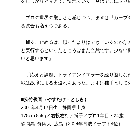
をしっかりと覚えて、慣れていく。今はそこに取り
プロの世界の厳しさも感じつつ、まずは『カープの
る試合も増えつつある。
「捕る、止めるは、思ったよりはできているのかな
と実行するといったところはまだ全然です。少ない
いと思います」
手応えと課題、トライアンドエラーを繰り返しなが
戦は故障による出遅れもあった。まずは捕手として
■安竹俊喜（やすたけ・としき）
2001年4月17日生、静岡県出身
178cm 85kg／右投右打／捕手／プロ1年目・24歳
静岡高−静岡大−広島（2024年育成ドラフト4位）