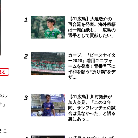
【J1広島】大迫敬介の
再合流を発表。海外移籍
は一転白紙も、「広島の
選手として貢献したい」
カープ、『ピースナイタ
ー2026』着用ユニフォ
ームを発表！背番号下に
平和を願う“折り鶴”をデ
見る
ザ…
卒ル
【J1広島】川村拓夢が
加入会見。「この２年
す」
間、サンフレッチェの試
合は見なかった」と語る
裏にあっ…
そこ