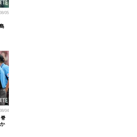
08/05
島
08/04
。脊
日か