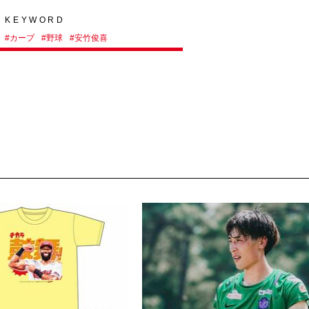
KEYWORD
#
カープ
#
野球
#
安竹俊喜