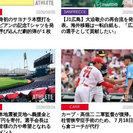
SANFRECCE
2026/08/05
2026/
身初のサヨナラ本塁打を
【J1広島】大迫敬介の再合流を発
ビアンの記念Tシャツを発
表。海外移籍は一転白紙も、「広
呼び込んだ劇的弾が１枚
の選手として貢献したい」
CARP
2026/08/04
2026/
本地震被災地へ義援金と
カープ・高信二 二軍監督が復帰
0万円を寄付。選手会長は
柱管狭窄症手術のため、７月18
皆様の力や希望となれる
ら倉コーチが代行
メント