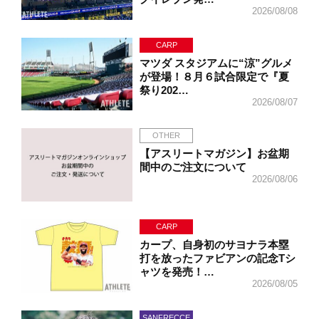
2026/08/08
CARP
マツダ スタジアムに“涼”グルメ
が登場！８月６試合限定で『夏
祭り202…
2026/08/07
OTHER
【アスリートマガジン】お盆期
間中のご注文について
2026/08/06
CARP
カープ、自身初のサヨナラ本塁
打を放ったファビアンの記念Tシ
ャツを発売！…
2026/08/05
SANFRECCE