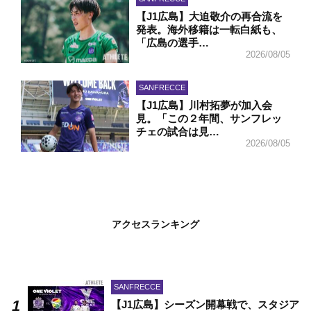
【J1広島】大迫敬介の再合流を
発表。海外移籍は一転白紙も、
「広島の選手…
2026/08/05
SANFRECCE
【J1広島】川村拓夢が加入会
見。「この２年間、サンフレッ
チェの試合は見…
2026/08/05
アクセスランキング
SANFRECCE
【J1広島】シーズン開幕戦で、スタジア