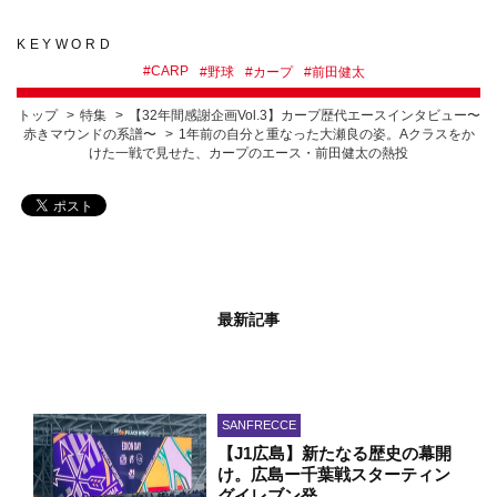
KEYWORD
#
CARP
#
野球
#
カープ
#
前田健太
トップ
特集
【32年間感謝企画Vol.3】カープ歴代エースインタビュー〜
赤きマウンドの系譜〜
1年前の自分と重なった大瀬良の姿。Aクラスをか
けた一戦で見せた、カープのエース・前田健太の熱投
最新記事
SANFRECCE
【J1広島】新たなる歴史の幕開
け。広島ー千葉戦スターティン
グイレブン発…