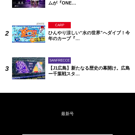
ムが『ONE…
CARP
ひんやり涼しい“水の世界”へダイブ！今
年のカープ『…
SANFRECCE
【J1広島】新たなる歴史の幕開け。広島
ー千葉戦スタ…
最新号