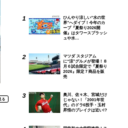
ひんやり涼しい“水の世
界”へダイブ！今年のカ
ープ『夏祭り2026開
催』はタワースプラッシ
ュや水…
マツダ スタジアム
に“涼”グルメが登場！８
月６試合限定で『夏祭り
2026』限定７商品を販
売
奥川、佐々木、宮城だけ
見る
じゃない！「2001年世
代」のドラ6投手・玉村
昇悟のブレイクは近い!?