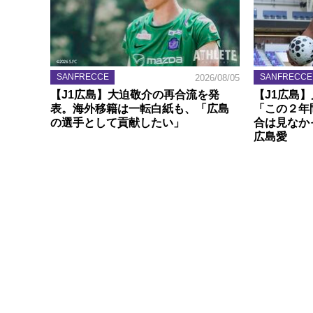
SANFRECCE
SANFRECCE
2026/08/05
【J1広島】大迫敬介の再合流を発
【J1広島
表。海外移籍は一転白紙も、「広島
「この２年
の選手として貢献したい」
合は見なか
広島愛