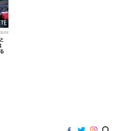
08/04
と
は
る