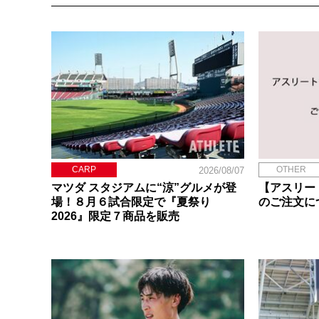
CARP
OTHER
2026/08/07
マツダ スタジアムに“涼”グルメが登
【アスリー
場！８月６試合限定で『夏祭り
のご注文に
2026』限定７商品を販売