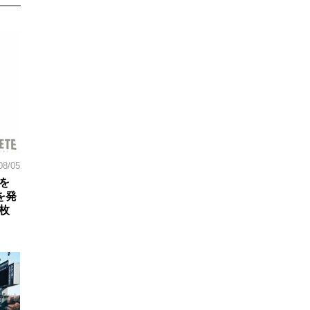
08/05
を
を発
枚