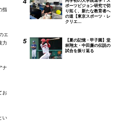
同学初の大学院進学！ス
ポーツビジョン研究で切
の指
り拓く、新たな教育者へ
の道【東京スポーツ・レ
クリエ…
のエ
【夏の記憶・甲子園】堂
技力
林翔太・中田廉の伝説の
試合を振り返る
アナ
てお
とい