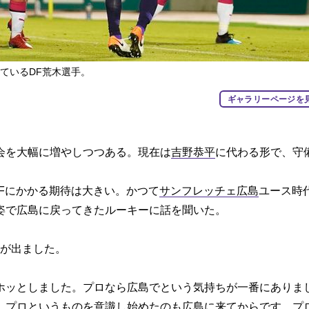
ているDF荒木選手。
ギャラリーページを
会を大幅に増やしつつある。現在は
吉野恭平
に代わる形で、守
Fにかかる期待は大きい。かつて
サンフレッチェ広島
ユース時
姿で広島に戻ってきたルーキーに話を聞いた。
定が出ました。
ホッとしました。プロなら広島でという気持ちが一番にありま
、プロというものを意識し始めたのも広島に来てからです。プ