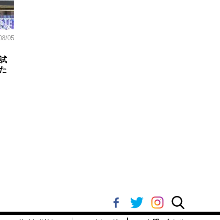
08/05
試
た