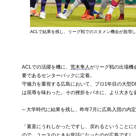
ACLで結果を残し、リーグ戦でのスタメン機会が急増し
ACLでの活躍を機に、
荒木隼人
がリーグ戦の出場機
要であるセンターバックに定着。
守備力を重視する広島において、プロ1年目の大型D
は屈辱を味わった。その挫折をバネに、より大きな
─ 大学時代に結果を残し、昨年7月に広島入団の内
「素直にうれしかったですし、戻れるということに
ので。ユースのときお世話になったのが広島ですし