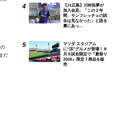
【J1広島】川村拓夢が
加入会見。「この２年
間、サンフレッチェの試
合は見なかった」と語る
裏にあっ…
マツダ スタジアム
スの
に“涼”グルメが登場！８
月６試合限定で『夏祭り
まだ
2026』限定７商品を販
売