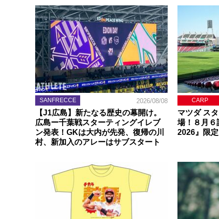
SANFRECCE
CARP
2026/08/08
【J1広島】新たなる歴史の幕開け。
マツダ ス
広島ー千葉戦スターティングイレブ
場！８月６
ン発表！GKは大内が先発、復帰の川
2026』限
村、新加入のアレーはサブスタート