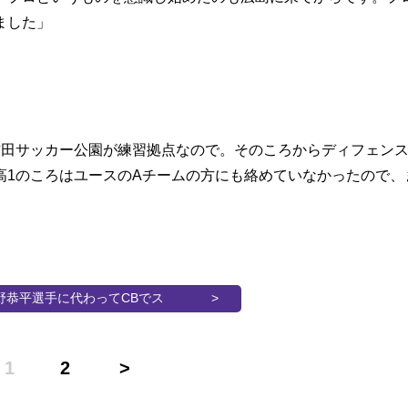
ました」
吉田サッカー公園が練習拠点なので。そのころからディフェン
高1のころはユースのAチームの方にも絡めていなかったので、
野恭平選手に代わってCBでス
1
2