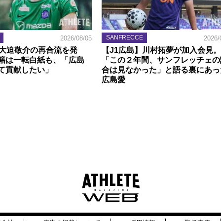
SANFRECCE
2026/08/05
2026/
】大迫敬介の再合流を発
【J1広島】川村拓夢が加入会見。
籍は一転白紙も、「広島
「この２年間、サンフレッチェの
て貢献したい」
合は見なかった」と語る裏にあっ
広島愛