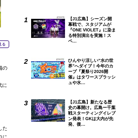
【J1広島】シーズン開
幕戦で、スタジアムが
『ONE VIOLET』に染ま
る特別演出を実施！ス
ペ…
見る
ひんやり涼しい“水の世
界”へダイブ！今年のカ
備の
ープ『夏祭り2026開
催』はタワースプラッシ
ュや水…
代に
【J1広島】新たなる歴
史の幕開け。広島ー千葉
戦スターティングイレブ
ン発表！GKは大内が先
発、復…
した
ロに