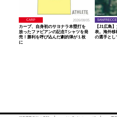
CARP
SANFRECCE
2026/08/05
カープ、自身初のサヨナラ本塁打を
【J1広島
放ったファビアンの記念Tシャツを発
表。海外移
売！勝利を呼び込んだ劇的弾が１枚
の選手とし
に