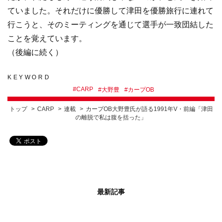
ていました。それだけに優勝して津田を優勝旅行に連れて
行こうと、そのミーティングを通じて選手が一致団結した
ことを覚えています。
（後編に続く）
KEYWORD
#
CARP
#
大野豊
#
カープOB
トップ
CARP
連載
カープOB大野豊氏が語る1991年V・前編「津田
の離脱で私は腹を括った」
最新記事