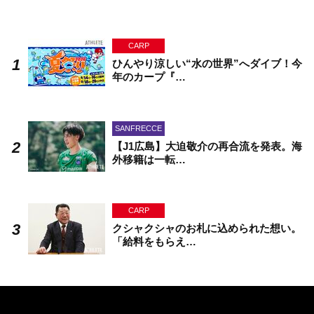
CARP
ひんやり涼しい“水の世界”へダイブ！今
年のカープ『…
SANFRECCE
【J1広島】大迫敬介の再合流を発表。海
外移籍は一転…
CARP
クシャクシャのお札に込められた想い。
「給料をもらえ…