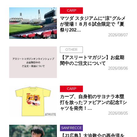
CARP
マツダ スタジアムに“涼”グルメ
が登場！８月６試合限定で『夏
祭り202…
2026/08/07
OTHER
【アスリートマガジン】お盆期
間中のご注文について
2026/08/06
CARP
カープ、自身初のサヨナラ本塁
打を放ったファビアンの記念Tシ
ャツを発売！…
2026/08/05
SANFRECCE
【J1広島】大迫敬介の再合流を